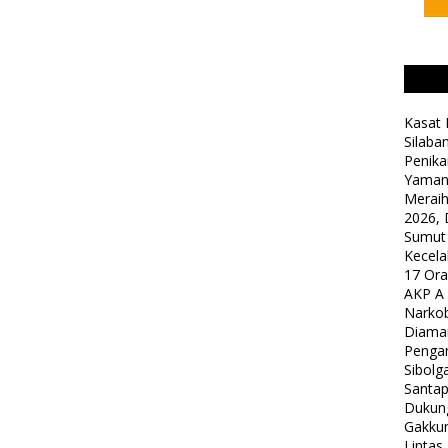
Kasat 
Silaba
Penika
Yaman
Meraih
2026, 
Sumut
Kecela
17 Or
AKP A
Narkob
Diama
Pengam
Sibolg
Santap
Dukung
Gakkum
Lintas