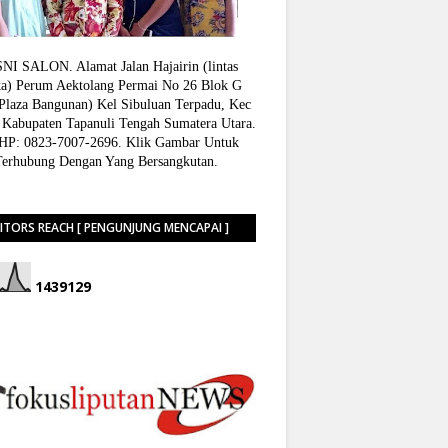
I SALON. Alamat Jalan Hajairin (lintas
a) Perum Aektolang Permai No 26 Blok G
 Plaza Bangunan) Kel Sibuluan Terpadu, Kec
 Kabupaten Tapanuli Tengah Sumatera Utara.
P: 0823-7007-2696. Klik Gambar Untuk
Terhubung Dengan Yang Bersangkutan.
SITORS REACH [ PENGUNJUNG MENCAPAI ]
1
4
3
9
1
2
9