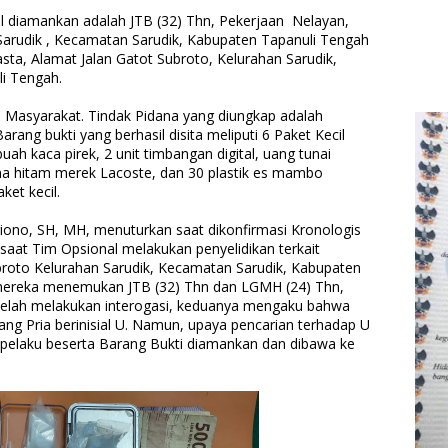
il diamankan adalah JTB (32) Thn, Pekerjaan Nelayan,
Sarudik , Kecamatan Sarudik, Kabupaten Tapanuli Tengah
ta, Alamat Jalan Gatot Subroto, Kelurahan Sarudik,
li Tengah.
ri Masyarakat. Tindak Pidana yang diungkap adalah
rang bukti yang berhasil disita meliputi 6 Paket Kecil
ah kaca pirek, 2 unit timbangan digital, uang tunai
na hitam merek Lacoste, dan 30 plastik es mambo
et kecil.
iono, SH, MH, menuturkan saat dikonfirmasi Kronologis
 saat Tim Opsional melakukan penyelidikan terkait
ubroto Kelurahan Sarudik, Kecamatan Sarudik, Kabupaten
 mereka menemukan JTB (32) Thn dan LGMH (24) Thn,
etelah melakukan interogasi, keduanya mengaku bahwa
rang Pria berinisial U. Namun, upaya pencarian terhadap U
 pelaku beserta Barang Bukti diamankan dan dibawa ke