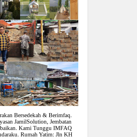
rakan Bersedekah & Berimfaq.
yasan JamilSolution, Jembatan
baikan. Kami Tunggu IMFAQ
udaraku. Rumah Yatim: Jln KH