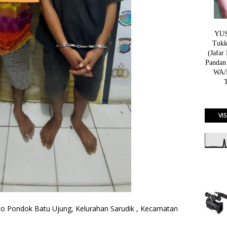
YUSN
Tukk
(Jafar
Pandan
WA/H
VI
broto Pondok Batu Ujung, Kelurahan Sarudik , Kecamatan