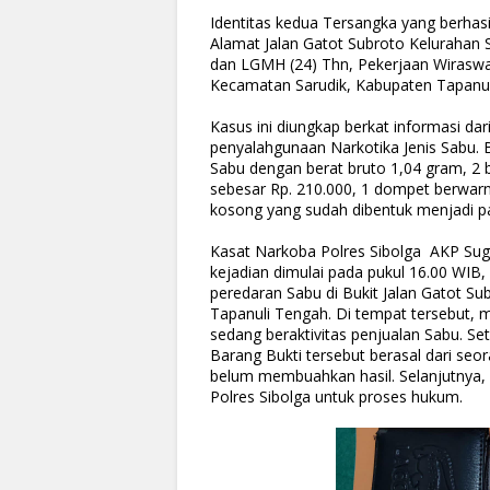
Identitas kedua Tersangka yang berhas
Alamat Jalan Gatot Subroto Kelurahan 
dan LGMH (24) Thn, Pekerjaan Wiraswas
Kecamatan Sarudik, Kabupaten Tapanu
Kasus ini diungkap berkat informasi da
penyalahgunaan Narkotika Jenis Sabu. Ba
Sabu dengan berat bruto 1,04 gram, 2 bu
sebesar Rp. 210.000, 1 dompet berwar
kosong yang sudah dibentuk menjadi pak
Kasat Narkoba Polres Sibolga AKP Sug
kejadian dimulai pada pukul 16.00 WIB,
peredaran Sabu di Bukit Jalan Gatot S
Tapanuli Tengah. Di tempat tersebut,
sedang beraktivitas penjualan Sabu. S
Barang Bukti tersebut berasal dari seo
belum membuahkan hasil. Selanjutnya,
Polres Sibolga untuk proses hukum.