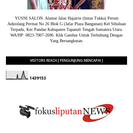
YUSNI SALON. Alamat Jalan Hajairin (lintas Tukka) Perum
Aektolang Permai No 26 Blok G (Jafar Plaza Bangunan) Kel Sibuluan
Terpadu, Kec Pandan Kabupaten Tapanuli Tengah Sumatera Utara.
WA/HP: 0823-7007-2696. Klik Gambar Untuk Terhubung Dengan
Yang Bersangkutan.
VISITORS REACH [ PENGUNJUNG MENCAPAI ]
1
4
3
9
1
5
3