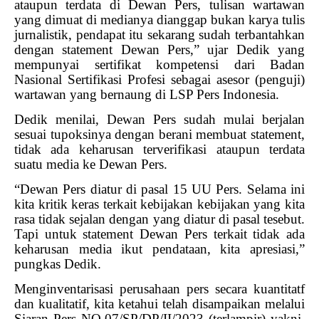
ataupun terdata di Dewan Pers, tulisan wartawan
yang dimuat di medianya dianggap bukan karya tulis
jurnalistik, pendapat itu sekarang sudah terbantahkan
dengan statement Dewan Pers,” ujar Dedik yang
mempunyai sertifikat kompetensi dari Badan
Nasional Sertifikasi Profesi sebagai asesor (penguji)
wartawan yang bernaung di LSP Pers Indonesia.
Dedik menilai, Dewan Pers sudah mulai berjalan
sesuai tupoksinya dengan berani membuat statement,
tidak ada keharusan terverifikasi ataupun terdata
suatu media ke Dewan Pers.
“Dewan Pers diatur di pasal 15 UU Pers. Selama ini
kita kritik keras terkait kebijakan kebijakan yang kita
rasa tidak sejalan dengan yang diatur di pasal tesebut.
Tapi untuk statement Dewan Pers terkait tidak ada
keharusan media ikut pendataan, kita apresiasi,”
pungkas Dedik.
Menginventarisasi perusahaan pers secara kuantitatf
dan kualitatif, kita ketahui telah disampaikan melalui
Siaran Pers NO.07/SP/DP/II/2023 (terlampir) yakni,