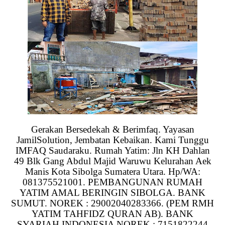
Gerakan Bersedekah & Berimfaq. Yayasan
JamilSolution, Jembatan Kebaikan. Kami Tunggu
IMFAQ Saudaraku. Rumah Yatim: Jln KH Dahlan
49 Blk Gang Abdul Majid Waruwu Kelurahan Aek
Manis Kota Sibolga Sumatera Utara. Hp/WA:
081375521001. PEMBANGUNAN RUMAH
YATIM AMAL BERINGIN SIBOLGA. BANK
SUMUT. NOREK : 29002040283366. (PEM RMH
YATIM TAHFIDZ QURAN AB). BANK
SYARIAH INDONESIA NOREK : 7151822244