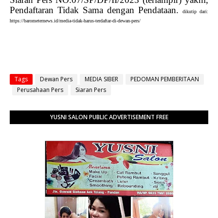
Pendaftaran Tidak Sama dengan Pendataan.
dikutip dari:
https://barometernews.id/media-tidak-harus-terdaftar-di-dewan-pers/
Tags
Dewan Pers
MEDIA SIBER
PEDOMAN PEMBERITAAN
Perusahaan Pers
Siaran Pers
YUSNI SALON PUBLIC ADVERTISEMENT FREE