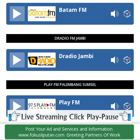
Batam FM
DRADIO FM JAMBI
Dradio Jambi
PLAY FM PALEMBANG SUMSEL
Play FM
Post Your Ad and Services and Information.
RADIO WARNA PADANG SUMBAR
www.fokusliputan.com. Greeting Partners Of Work