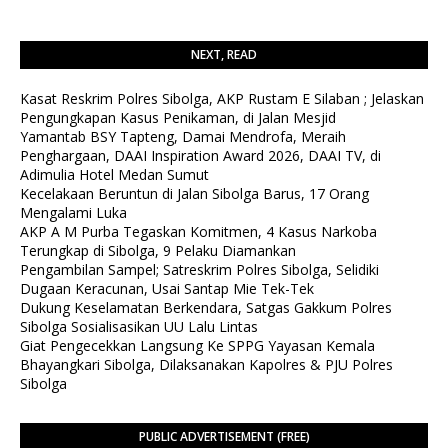
NEXT, READ
Kasat Reskrim Polres Sibolga, AKP Rustam E Silaban ; Jelaskan
Pengungkapan Kasus Penikaman, di Jalan Mesjid
Yamantab BSY Tapteng, Damai Mendrofa, Meraih
Penghargaan, DAAI Inspiration Award 2026, DAAI TV, di
Adimulia Hotel Medan Sumut
Kecelakaan Beruntun di Jalan Sibolga Barus, 17 Orang
Mengalami Luka
AKP A M Purba Tegaskan Komitmen, 4 Kasus Narkoba
Terungkap di Sibolga, 9 Pelaku Diamankan
Pengambilan Sampel; Satreskrim Polres Sibolga, Selidiki
Dugaan Keracunan, Usai Santap Mie Tek-Tek
Dukung Keselamatan Berkendara, Satgas Gakkum Polres
Sibolga Sosialisasikan UU Lalu Lintas
Giat Pengecekkan Langsung Ke SPPG Yayasan Kemala
Bhayangkari Sibolga, Dilaksanakan Kapolres & PJU Polres
Sibolga
PUBLIC ADVERTISEMENT (FREE)