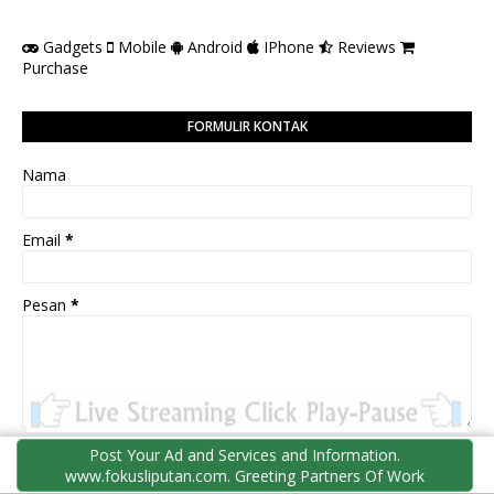
Gadgets
Mobile
Android
IPhone
Reviews
Purchase
FORMULIR KONTAK
Nama
Email
*
Pesan
*
Post Your Ad and Services and Information.
www.fokusliputan.com. Greeting Partners Of Work