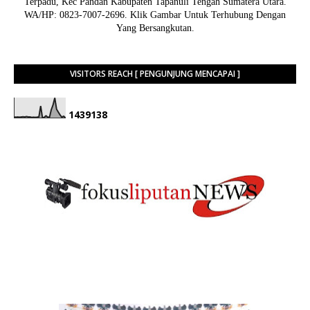
Terpadu, Kec Pandan Kabupaten Tapanuli Tengah Sumatera Utara.
WA/HP: 0823-7007-2696. Klik Gambar Untuk Terhubung Dengan
Yang Bersangkutan.
VISITORS REACH [ PENGUNJUNG MENCAPAI ]
1
4
3
9
1
3
8