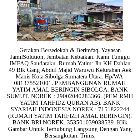
Gerakan Bersedekah & Berimfaq. Yayasan
JamilSolution, Jembatan Kebaikan. Kami Tunggu
IMFAQ Saudaraku. Rumah Yatim: Jln KH Dahlan
49 Blk Gang Abdul Majid Waruwu Kelurahan Aek
Manis Kota Sibolga Sumatera Utara. Hp/WA:
081375521001. PEMBANGUNAN RUMAH
YATIM AMAL BERINGIN SIBOLGA. BANK
SUMUT. NOREK : 29002040283366. (PEM RMH
YATIM TAHFIDZ QURAN AB). BANK
SYARIAH INDONESIA NOREK : 7151822244
(RUMAH YATIM TAHFIZH AMAL BERINGIN).
BANK BRI NOREK. 353501039038539. Klik
Gambar Untuk Terhubung Langsung Dengan Yang
Bersangkutan. Trims.