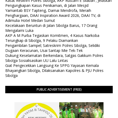
Kasat Reskrim Polres Sibolga, AKP Rustam E Silaban ; Jelaskan
Pengungkapan Kasus Penikaman, di Jalan Mesjid
Yamantab BSY Tapteng, Damai Mendrofa, Meraih
Penghargaan, DAAI Inspiration Award 2026, DAAI TV, di
Adimulia Hotel Medan Sumut
Kecelakaan Beruntun di Jalan Sibolga Barus, 17 Orang
Mengalami Luka
AKP A M Purba Tegaskan Komitmen, 4 Kasus Narkoba
Terungkap di Sibolga, 9 Pelaku Diamankan
Pengambilan Sampel; Satreskrim Polres Sibolga, Selidiki
Dugaan Keracunan, Usai Santap Mie Tek-Tek
Dukung Keselamatan Berkendara, Satgas Gakkum Polres
Sibolga Sosialisasikan UU Lalu Lintas
Giat Pengecekkan Langsung Ke SPPG Yayasan Kemala
Bhayangkari Sibolga, Dilaksanakan Kapolres & PJU Polres
Sibolga
PUBLIC ADVERTISEMENT (FREE)