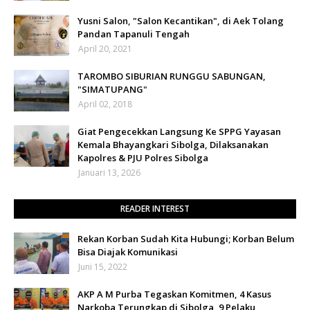
Yusni Salon, "Salon Kecantikan", di Aek Tolang
Pandan Tapanuli Tengah
April 20, 2021
TAROMBO SIBURIAN RUNGGU SABUNGAN,
"SIMATUPANG"
April 02, 2018
Giat Pengecekkan Langsung Ke SPPG Yayasan
Kemala Bhayangkari Sibolga, Dilaksanakan
Kapolres & PJU Polres Sibolga
Januari 13, 2026
READER INTEREST
Rekan Korban Sudah Kita Hubungi; Korban Belum
Bisa Diajak Komunikasi
Juni 15, 2022
AKP A M Purba Tegaskan Komitmen, 4 Kasus
Narkoba Terungkap di Sibolga, 9 Pelaku