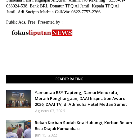
Shalehah Para Penghapal AlQuran, Amiin.
No Rekening : 3535-01-
033924-538. Bank BRI. Donatur TPQ Al Jamil. Kepala TPQ Al
Jamil_Adi Sucipto Marbun Call/Wa: 0822-7753-2266.
Public Ads. Free. Presented by :
READER RATING
Yamantab BSY Tapteng, Damai Mendrofa,
Meraih Penghargaan, DAAI Inspiration Award
2026, DAAI TV, di Adimulia Hotel Medan Sumut
Agustus 03, 2026
Rekan Korban Sudah Kita Hubungi; Korban Belum
Bisa Diajak Komunikasi
Juni 15, 2022