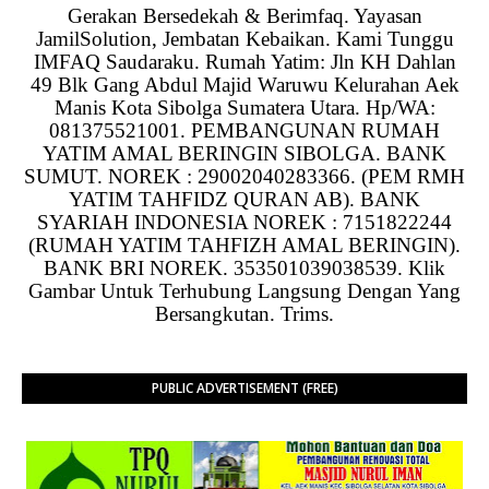
Gerakan Bersedekah & Berimfaq. Yayasan
JamilSolution, Jembatan Kebaikan. Kami Tunggu
IMFAQ Saudaraku. Rumah Yatim: Jln KH Dahlan
49 Blk Gang Abdul Majid Waruwu Kelurahan Aek
Manis Kota Sibolga Sumatera Utara. Hp/WA:
081375521001. PEMBANGUNAN RUMAH
YATIM AMAL BERINGIN SIBOLGA. BANK
SUMUT. NOREK : 29002040283366. (PEM RMH
YATIM TAHFIDZ QURAN AB). BANK
SYARIAH INDONESIA NOREK : 7151822244
(RUMAH YATIM TAHFIZH AMAL BERINGIN).
BANK BRI NOREK. 353501039038539. Klik
Gambar Untuk Terhubung Langsung Dengan Yang
Bersangkutan. Trims.
PUBLIC ADVERTISEMENT (FREE)