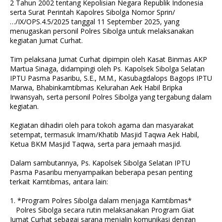
2 Tahun 2002 tentang Kepolisian Negara Republik Indonesia
serta Surat Perintah Kapolres Sibolga Nomor Sprin/
…/IX/OPS.4.5/2025 tanggal 11 September 2025, yang
menugaskan personil Polres Sibolga untuk melaksanakan
kegiatan Jumat Curhat.
Tim pelaksana Jumat Curhat dipimpin oleh Kasat Binmas AKP
Martua Sinaga, didampingi oleh Ps. Kapolsek Sibolga Selatan
IPTU Pasma Pasaribu, S.E., M.M., Kasubagdalops Bagops IPTU
Marwa, Bhabinkamtibmas Kelurahan Aek Habil Bripka
Irwansyah, serta personil Polres Sibolga yang tergabung dalam
kegiatan.
Kegiatan dihadiri oleh para tokoh agama dan masyarakat
setempat, termasuk Imam/Khatib Masjid Taqwa Aek Habil,
Ketua BKM Masjid Taqwa, serta para jemaah masjid.
Dalam sambutannya, Ps. Kapolsek Sibolga Selatan IPTU
Pasma Pasaribu menyampaikan beberapa pesan penting
terkait Kamtibmas, antara lain:
1. *Program Polres Sibolga dalam menjaga Kamtibmas*
Polres Sibolga secara rutin melaksanakan Program Giat
Jumat Curhat sebagai sarana menjalin komunikasi dengan