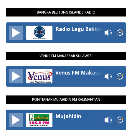
BANGKA BELITUNG ISLANDS RADIO
Radio Lagu Belitong
VENUS FM MAKASSAR SULAWESI
Venus FM Makassar
PONTIANAK MUJAHIDIN FM KALIMANTAN
Mujahidin