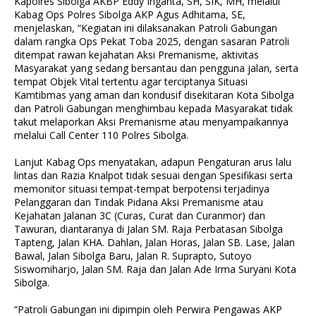
Kapolres Sibolga AKBP Eddy Inganta, SH, SIK, MH, melalui
Kabag Ops Polres Sibolga AKP Agus Adhitama, SE,
menjelaskan, “Kegiatan ini dilaksanakan Patroli Gabungan
dalam rangka Ops Pekat Toba 2025, dengan sasaran Patroli
ditempat rawan kejahatan Aksi Premanisme, aktivitas
Masyarakat yang sedang bersantau dan pengguna jalan, serta
tempat Objek Vital tertentu agar terciptanya Situasi
Kamtibmas yang aman dan kondusif disekitaran Kota Sibolga
dan Patroli Gabungan menghimbau kepada Masyarakat tidak
takut melaporkan Aksi Premanisme atau menyampaikannya
melalui Call Center 110 Polres Sibolga.
Lanjut Kabag Ops menyatakan, adapun Pengaturan arus lalu
lintas dan Razia Knalpot tidak sesuai dengan Spesifikasi serta
memonitor situasi tempat-tempat berpotensi terjadinya
Pelanggaran dan Tindak Pidana Aksi Premanisme atau
Kejahatan Jalanan 3C (Curas, Curat dan Curanmor) dan
Tawuran, diantaranya di Jalan SM. Raja Perbatasan Sibolga
Tapteng, Jalan KHA. Dahlan, Jalan Horas, Jalan SB. Lase, Jalan
Bawal, Jalan Sibolga Baru, Jalan R. Suprapto, Sutoyo
Siswomiharjo, Jalan SM. Raja dan Jalan Ade Irma Suryani Kota
Sibolga.
“Patroli Gabungan ini dipimpin oleh Perwira Pengawas AKP