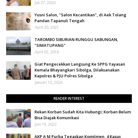
Juli 27, 2026
Yusni Salon, "Salon Kecantikan", di Aek Tolang
Pandan Tapanuli Tengah
April 20, 2021
TAROMBO SIBURIAN RUNGGU SABUNGAN,
"SIMATUPANG"
April 02, 2018
Giat Pengecekkan Langsung Ke SPPG Yayasan
Kemala Bhayangkari Sibolga, Dilaksanakan
Kapolres & PJU Polres Sibolga
Januari 13, 2026
READER INTEREST
Rekan Korban Sudah Kita Hubungi; Korban Belum
Bisa Diajak Komunikasi
Juni 15, 2022
AKP A M Purba Tegaskan Komitmen, 4 Kasus