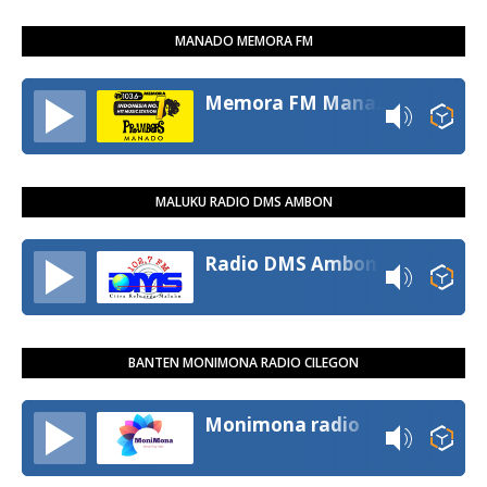
MANADO MEMORA FM
Memora FM Manado
MALUKU RADIO DMS AMBON
Radio DMS Ambon
BANTEN MONIMONA RADIO CILEGON
Monimona radio