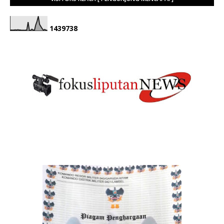
1
4
3
9
7
3
8