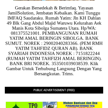
Gerakan Bersedekah & Berimfaq. Yayasan
JamilSolution, Jembatan Kebaikan. Kami Tunggu
IMFAQ Saudaraku. Rumah Yatim: Jln KH Dahlan
49 Blk Gang Abdul Majid Waruwu Kelurahan Aek
Manis Kota Sibolga Sumatera Utara. Hp/WA:
081375521001. PEMBANGUNAN RUMAH
YATIM AMAL BERINGIN SIBOLGA. BANK
SUMUT. NOREK : 29002040283366. (PEM RMH
YATIM TAHFIDZ QURAN AB). BANK
SYARIAH INDONESIA NOREK : 7151822244
(RUMAH YATIM TAHFIZH AMAL BERINGIN).
BANK BRI NOREK. 353501039038539. Klik
Gambar Untuk Terhubung Langsung Dengan Yang
Bersangkutan. Trims.
PUBLIC ADVERTISEMENT (FREE)