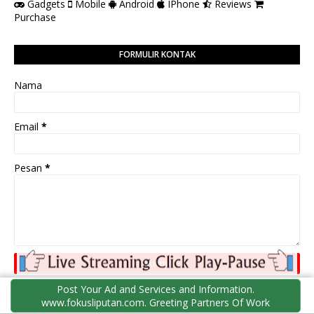
Gadgets
Mobile
Android
IPhone
Reviews
Purchase
FORMULIR KONTAK
Nama
Email
*
Pesan
*
Post Your Ad and Services and Information.
www.fokusliputan.com. Greeting Partners Of Work
PEDOMAN PEMBERITAAN MEDIA SIBER