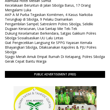
Adimulia Hotel Medan Sumut
Kecelakaan Beruntun di Jalan Sibolga Barus, 17 Orang
Mengalami Luka
AKP A M Purba Tegaskan Komitmen, 4 Kasus Narkoba
Terungkap di Sibolga, 9 Pelaku Diamankan
Pengambilan Sampel; Satreskrim Polres Sibolga, Selidiki
Dugaan Keracunan, Usai Santap Mie Tek-Tek
Dukung Keselamatan Berkendara, Satgas Gakkum Polres
Sibolga Sosialisasikan UU Lalu Lintas
Giat Pengecekkan Langsung Ke SPPG Yayasan Kemala
Bhayangkari Sibolga, Dilaksanakan Kapolres & PJU Polres
Sibolga
Sijago Merah Amuk Empat Rumah Di Ketapang, Polres Sibolga
Gerak Cepat Bantu Warga
PUBLIC ADVERTISEMENT (FREE)