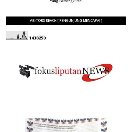
Yang Bersangkutan.
VISITORS REACH [ PENGUNJUNG MENCAPAI ]
1
4
3
8
2
5
0