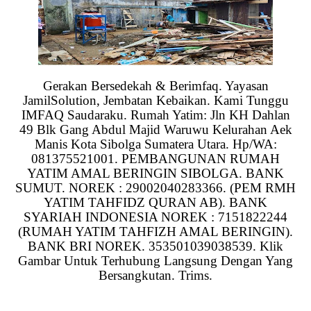
Gerakan Bersedekah & Berimfaq. Yayasan
JamilSolution, Jembatan Kebaikan. Kami Tunggu
IMFAQ Saudaraku. Rumah Yatim: Jln KH Dahlan
49 Blk Gang Abdul Majid Waruwu Kelurahan Aek
Manis Kota Sibolga Sumatera Utara. Hp/WA:
081375521001. PEMBANGUNAN RUMAH
YATIM AMAL BERINGIN SIBOLGA. BANK
SUMUT. NOREK : 29002040283366. (PEM RMH
YATIM TAHFIDZ QURAN AB). BANK
SYARIAH INDONESIA NOREK : 7151822244
(RUMAH YATIM TAHFIZH AMAL BERINGIN).
BANK BRI NOREK. 353501039038539. Klik
Gambar Untuk Terhubung Langsung Dengan Yang
Bersangkutan. Trims.