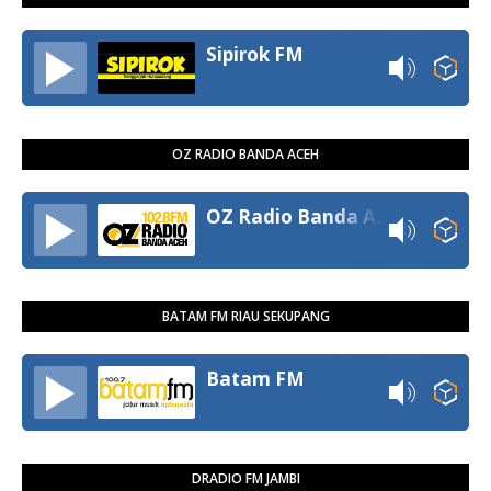
Sipirok FM
OZ RADIO BANDA ACEH
OZ Radio Banda Aceh
BATAM FM RIAU SEKUPANG
Batam FM
DRADIO FM JAMBI