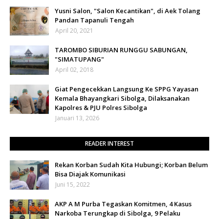
Yusni Salon, "Salon Kecantikan", di Aek Tolang
Pandan Tapanuli Tengah
April 20, 2021
TAROMBO SIBURIAN RUNGGU SABUNGAN,
"SIMATUPANG"
April 02, 2018
Giat Pengecekkan Langsung Ke SPPG Yayasan
Kemala Bhayangkari Sibolga, Dilaksanakan
Kapolres & PJU Polres Sibolga
Januari 13, 2026
READER INTEREST
Rekan Korban Sudah Kita Hubungi; Korban Belum
Bisa Diajak Komunikasi
Juni 15, 2022
AKP A M Purba Tegaskan Komitmen, 4 Kasus
Narkoba Terungkap di Sibolga, 9 Pelaku