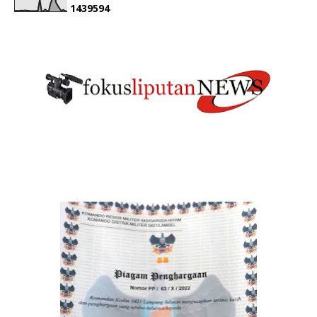
1
4
3
9
5
9
4