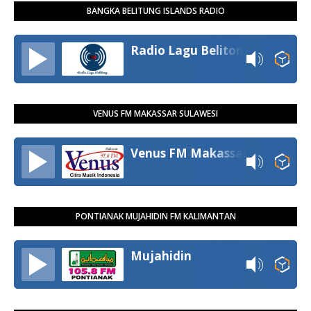
BANGKA BELITUNG ISLANDS RADIO
Radio Lagu Belitong
VENUS FM MAKASSAR SULAWESI
Venus FM Makassar
PONTIANAK MUJAHIDIN FM KALIMANTAN
Mujahidin