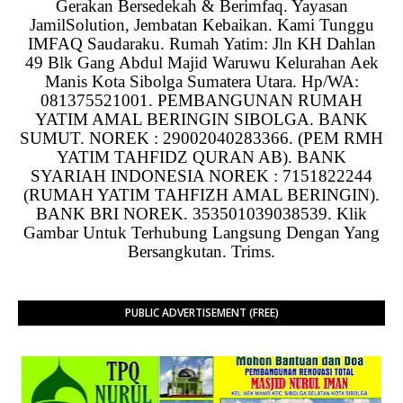
Gerakan Bersedekah & Berimfaq. Yayasan
JamilSolution, Jembatan Kebaikan. Kami Tunggu
IMFAQ Saudaraku. Rumah Yatim: Jln KH Dahlan
49 Blk Gang Abdul Majid Waruwu Kelurahan Aek
Manis Kota Sibolga Sumatera Utara. Hp/WA:
081375521001. PEMBANGUNAN RUMAH
YATIM AMAL BERINGIN SIBOLGA. BANK
SUMUT. NOREK : 29002040283366. (PEM RMH
YATIM TAHFIDZ QURAN AB). BANK
SYARIAH INDONESIA NOREK : 7151822244
(RUMAH YATIM TAHFIZH AMAL BERINGIN).
BANK BRI NOREK. 353501039038539. Klik
Gambar Untuk Terhubung Langsung Dengan Yang
Bersangkutan. Trims.
PUBLIC ADVERTISEMENT (FREE)