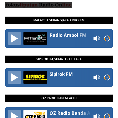
MALAYSIA SUBANGJAYA AMBOI FM
Radio Amboi FM
SIPIROK FM_SUMATERA UTARA
Sipirok FM
OZ RADIO BANDA ACEH
OZ Radio Banda Aceh