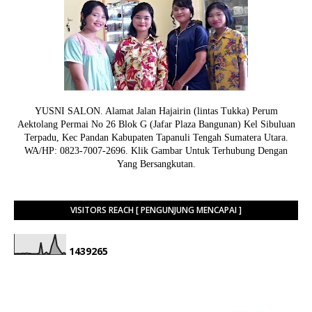
YUSNI SALON. Alamat Jalan Hajairin (lintas Tukka) Perum
Aektolang Permai No 26 Blok G (Jafar Plaza Bangunan) Kel Sibuluan
Terpadu, Kec Pandan Kabupaten Tapanuli Tengah Sumatera Utara.
WA/HP: 0823-7007-2696. Klik Gambar Untuk Terhubung Dengan
Yang Bersangkutan.
VISITORS REACH [ PENGUNJUNG MENCAPAI ]
1
4
3
9
2
6
5