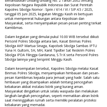
Berlandaskan Undang-undang No. 2 Tahun 2002 tentang
Kepolisian Negara Republik Indonesia dan Surat Perintah
Kapolres Sibolga Nomor : Sprin / 614 / VI / SIP.4.5 / 2025,
tanggal 05 Juni 2025, kegiatan Minggu Kasih ini bertujuan
untuk mempererat hubungan antara Kepolisian dan
Masyarakat, serta menyampaikan pesan-pesan penting terkait
Kamtibmas.
Dalam kegiatan yang dimulai pukul 10.00 WIB tersebut diikuti
Personil Polres Sibolga antara lain, Kasat Binmas Polres
Sibolga AKP Martua Sinaga, Kapolsek Sibolga Sambas IPTU
Yuna H. Gultom, SH, MH, Kanit Tipidter Sat Reskrim Polres
Sibolga IPDA Filingga Gardaruna, S.Tr.K serta Personil Polres
Sibolga lainnya yang tersprint Minggu Kasih.
Dalam kesempatan tersebut, Kapolres Sibolga melalui Kasat
Binmas Polres Sibolga, menyampaikan himbauan dan pesan-
pesan Kamtibmas kepada para Jemaat yang hadir. Salah satu
himbauan yang disampaikan adalah tentang pencegahan
kebakaran akibat instalasi listrik yang kurang aman.
Masyarakat diingatkan untuk selalu waspada dan melakukan
langkah-langkah pencegahan, seperti mematikan aliran listrik
saat meninggalkan rumah serta memiliki peralatan proteksi
kebakaran yang memadai.