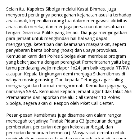
Selain itu, Kapolres Sibolga melalui Kasat Binmas, juga
menyoroti pentingnya pencegahan kejahatan asusila terhadap
anak-anak, kepedulian orang tua dalam mengawasi aktivitas
anak-anak mereka, dan menjaga persatuan dan kesatuan di
tengah Dinamika Politik yang terjadi. Dia juga mengingatkan
para Jemaat untuk menghindari hal-hal yang dapat
mengganggu ketertiban dan keamanan masyarakat, seperti
penyebaran berita bohong (hoax) dan upaya provokasi.
Kemudian kami dari Polres Sibolga akan membuat program
yang bekerjasama dengan perangkat Pemerintahan yaitu bagi
tamu pendatang wajib melapor 1x24 jam baik kepada RT/RW
ataupun Kepala Lingkungan demi menjaga Sitkamtibmas di
wilayah masing-masing. Dan kepada Tetangga agar saling
menghargai dan hormat menghormati. Kemudian jaga yang
namanya SARA. Kemudian kepada Jemaat agar tidak takut Aksi
Premanisme dan laporkan melalui Call Center 110 Polres
Sibolga, segera akan di Respon oleh Piket Call Center.
Pesan-pesan Kamtibmas juga disampaikan dalam rangka
mencegah terjadinya Tindak Pidana C3 (pencurian dengan
pemberatan, pencurian dengan kekerasan/begal, dan
pencurian kendaraan bermotor). Masyarakat diminta untuk
meningkatkan kewaspadaan dan melaporkan kejadian yang