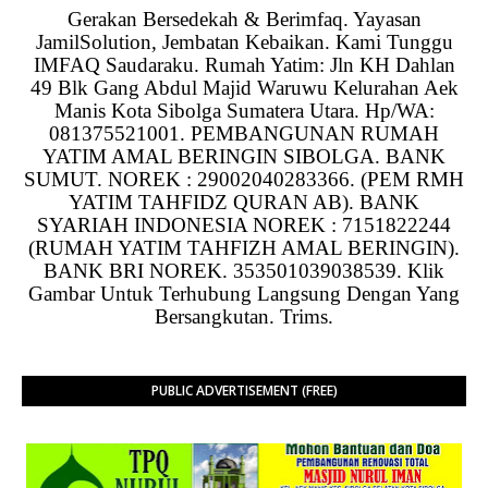
Gerakan Bersedekah & Berimfaq. Yayasan
JamilSolution, Jembatan Kebaikan. Kami Tunggu
IMFAQ Saudaraku. Rumah Yatim: Jln KH Dahlan
49 Blk Gang Abdul Majid Waruwu Kelurahan Aek
Manis Kota Sibolga Sumatera Utara. Hp/WA:
081375521001. PEMBANGUNAN RUMAH
YATIM AMAL BERINGIN SIBOLGA. BANK
SUMUT. NOREK : 29002040283366. (PEM RMH
YATIM TAHFIDZ QURAN AB). BANK
SYARIAH INDONESIA NOREK : 7151822244
(RUMAH YATIM TAHFIZH AMAL BERINGIN).
BANK BRI NOREK. 353501039038539. Klik
Gambar Untuk Terhubung Langsung Dengan Yang
Bersangkutan. Trims.
PUBLIC ADVERTISEMENT (FREE)