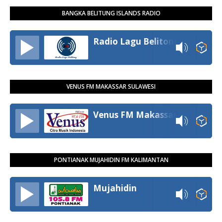
BANGKA BELITUNG ISLANDS RADIO
Radio Lagu Belitong
VENUS FM MAKASSAR SULAWESI
Venus FM Makassar
PONTIANAK MUJAHIDIN FM KALIMANTAN
Mujahidin