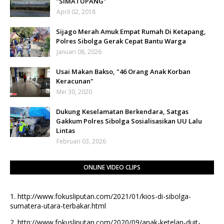
"SIMATUPANG"
April 02, 2018
Sijago Merah Amuk Empat Rumah Di Ketapang,
Polres Sibolga Gerak Cepat Bantu Warga
Januari 08, 2026
Usai Makan Bakso, "46 Orang Anak Korban
Keracunan"
Mei 30, 2020
Dukung Keselamatan Berkendara, Satgas
Gakkum Polres Sibolga Sosialisasikan UU Lalu
Lintas
Februari 03, 2026
ONLINE VIDEO CLIPS
1.
http://www.fokusliputan.com/2021/01/kios-di-sibolga-
sumatera-utara-terbakar.html
2.
http://www.fokusliputan.com/2020/09/anak-ketelan-duit-