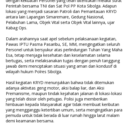
dengan kekuatan Personel yang telah ditentukan melalui Surat
Perintah bersama TNI dan Sat Pol PP Kota Sibolga. Adapun
lokasi yang menjadi sasaran Patroli dan Pemantauan KRYD
antara lain Lapangan Simaremare, Gedung Nasional,
Pelabuhan Lama, Objek Vital serta Objek Vital lainnya, ujar
Kabag Ops.
Dalam arahannya saat apel sebelum pelaksanaan kegiatan,
Pawas IPTU Pasma Pasaribu, SE, MM, mengingatkan seluruh
Personel untuk bersyukur atas perlindungan Tuhan Yang Maha
Esa, tetap menjaga kesehatan dan keselamatan selama
bertugas, serta melaksanakan tugas dengan penuh tanggung
jawab demi menciptakan situasi yang aman dan kondusif di
wilayah hukum Polres Sibolga.
Hasil kegiatan KRYD menunjukkan bahwa tidak ditemukan
adanya aktivitas geng motor, aksi balap liar, dan Aksi
Premanisme, maupun tindak kejahatan jalanan di lokasi-lokasi
yang telah disisir oleh petugas. Polisi juga memberikan
himbauan kepada Masyarakat agar tidak membuat keributan
yang mengganggu ketertiban umum, serta mengingatkan para
pemuda untuk tidak berada di luar rumah hingga larut malam
demi keamanan bersama.