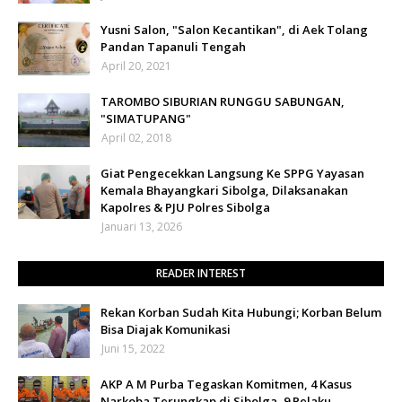
Yusni Salon, "Salon Kecantikan", di Aek Tolang
Pandan Tapanuli Tengah
April 20, 2021
TAROMBO SIBURIAN RUNGGU SABUNGAN,
"SIMATUPANG"
April 02, 2018
Giat Pengecekkan Langsung Ke SPPG Yayasan
Kemala Bhayangkari Sibolga, Dilaksanakan
Kapolres & PJU Polres Sibolga
Januari 13, 2026
READER INTEREST
Rekan Korban Sudah Kita Hubungi; Korban Belum
Bisa Diajak Komunikasi
Juni 15, 2022
AKP A M Purba Tegaskan Komitmen, 4 Kasus
Narkoba Terungkap di Sibolga, 9 Pelaku