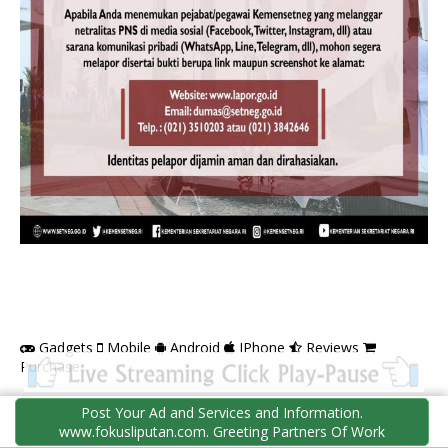
Gadgets
Mobile
Android
IPhone
Reviews
Purchase
Post Your Ad and Services and Information.
FORMULIR KONTAK
www.fokusliputan.com. Greeting Partners Of Work