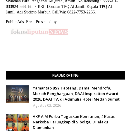
Shalehah Para Penghapal AlQuran, Amiin.
No Rekening : 3535-01-
033924-538. Bank BRI. Donatur TPQ Al Jamil. Kepala TPQ Al
Jamil_Adi Sucipto Marbun Call/Wa: 0822-7753-2266.
Public Ads. Free. Presented by :
READER RATING
Yamantab BSY Tapteng, Damai Mendrofa,
Meraih Penghargaan, DAAI Inspiration Award
2026, DAAI TV, di Adimulia Hotel Medan Sumut
Agustus 03, 2026
AKP A M Purba Tegaskan Komitmen, 4 Kasus
Narkoba Terungkap di Sibolga, 9 Pelaku
Diamankan