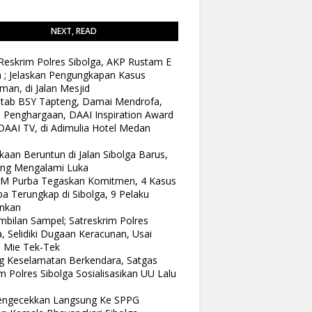
NEXT, READ
Reskrim Polres Sibolga, AKP Rustam E
n ; Jelaskan Pengungkapan Kasus
man, di Jalan Mesjid
tab BSY Tapteng, Damai Mendrofa,
 Penghargaan, DAAI Inspiration Award
DAAI TV, di Adimulia Hotel Medan
kaan Beruntun di Jalan Sibolga Barus,
ang Mengalami Luka
 M Purba Tegaskan Komitmen, 4 Kasus
a Terungkap di Sibolga, 9 Pelaku
nkan
bilan Sampel; Satreskrim Polres
a, Selidiki Dugaan Keracunan, Usai
 Mie Tek-Tek
 Keselamatan Berkendara, Satgas
 Polres Sibolga Sosialisasikan UU Lalu
Pengecekkan Langsung Ke SPPG