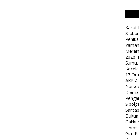
Kasat 
Silaba
Penika
Yaman
Meraih
2026, 
Sumut
Kecela
17 Or
AKP A
Narkob
Diama
Pengam
Sibolg
Santap
Dukung
Gakkum
Lintas
Giat 