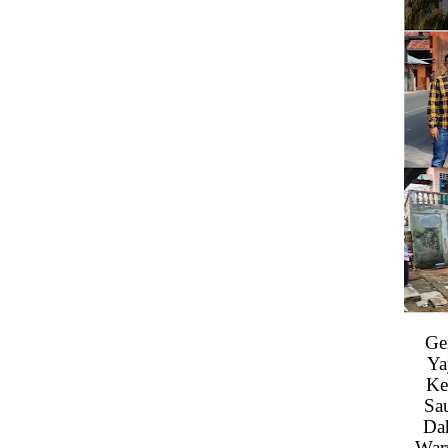
Ge
Ya
Ke
Sa
Da
War