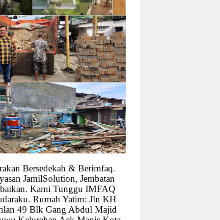
rakan Bersedekah & Berimfaq.
yasan JamilSolution, Jembatan
baikan. Kami Tunggu IMFAQ
udaraku. Rumah Yatim: Jln KH
hlan 49 Blk Gang Abdul Majid
uwu Kelurahan Aek Manis Kota