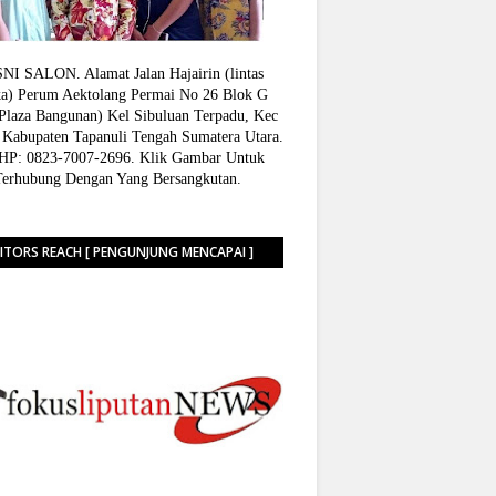
I SALON. Alamat Jalan Hajairin (lintas
a) Perum Aektolang Permai No 26 Blok G
 Plaza Bangunan) Kel Sibuluan Terpadu, Kec
 Kabupaten Tapanuli Tengah Sumatera Utara.
P: 0823-7007-2696. Klik Gambar Untuk
Terhubung Dengan Yang Bersangkutan.
SITORS REACH [ PENGUNJUNG MENCAPAI ]