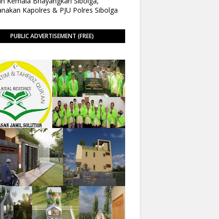
n Kemala Bhayangkari Sibolga,
anakan Kapolres & PJU Polres Sibolga
PUBLIC ADVERTISEMENT (FREE)