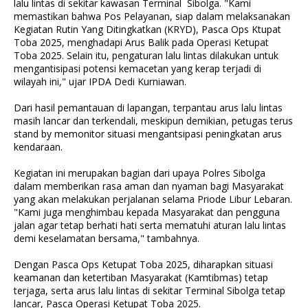
lalu lintas di sekitar kawasan Terminal Sibolga. "Kami
memastikan bahwa Pos Pelayanan, siap dalam melaksanakan
Kegiatan Rutin Yang Ditingkatkan (KRYD), Pasca Ops Ktupat
Toba 2025, menghadapi Arus Balik pada Operasi Ketupat
Toba 2025. Selain itu, pengaturan lalu lintas dilakukan untuk
mengantisipasi potensi kemacetan yang kerap terjadi di
wilayah ini," ujar IPDA Dedi Kurniawan.
Dari hasil pemantauan di lapangan, terpantau arus lalu lintas
masih lancar dan terkendali, meskipun demikian, petugas terus
stand by memonitor situasi mengantsipasi peningkatan arus
kendaraan.
Kegiatan ini merupakan bagian dari upaya Polres Sibolga
dalam memberikan rasa aman dan nyaman bagi Masyarakat
yang akan melakukan perjalanan selama Priode Libur Lebaran.
"Kami juga menghimbau kepada Masyarakat dan pengguna
jalan agar tetap berhati hati serta mematuhi aturan lalu lintas
demi keselamatan bersama," tambahnya.
Dengan Pasca Ops Ketupat Toba 2025, diharapkan situasi
keamanan dan ketertiban Masyarakat (Kamtibmas) tetap
terjaga, serta arus lalu lintas di sekitar Terminal Sibolga tetap
lancar, Pasca Operasi Ketupat Toba 2025.