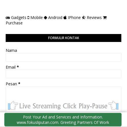
Gadgets
Mobile
Android
IPhone
Reviews
Purchase
FORMULIR KONTAK
Nama
Email
*
Pesan
*
Post Your Ad and Services and Information.
www.fokusliputan.com. Greeting Partners Of Work