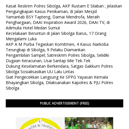
Kasat Reskrim Polres Sibolga, AKP Rustam E Silaban ; Jelaskan
Pengungkapan Kasus Penikaman, di Jalan Mesjid
Yamantab BSY Tapteng, Damai Mendrofa, Meraih
Penghargaan, DAAI Inspiration Award 2026, DAAI TV, di
Adimulia Hotel Medan Sumut
Kecelakaan Beruntun di Jalan Sibolga Barus, 17 Orang
Mengalami Luka
AKP A M Purba Tegaskan Komitmen, 4 Kasus Narkoba
Terungkap di Sibolga, 9 Pelaku Diamankan
Pengambilan Sampel; Satreskrim Polres Sibolga, Selidiki
Dugaan Keracunan, Usai Santap Mie Tek-Tek
Dukung Keselamatan Berkendara, Satgas Gakkum Polres
Sibolga Sosialisasikan UU Lalu Lintas
Giat Pengecekkan Langsung Ke SPPG Yayasan Kemala
Bhayangkari Sibolga, Dilaksanakan Kapolres & PJU Polres
Sibolga
PUBLIC ADVERTISEMENT (FREE)