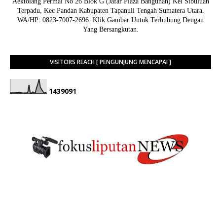
Aektolang Permai No 26 Blok G (Jafar Plaza Bangunan) Kel Sibuluan
Terpadu, Kec Pandan Kabupaten Tapanuli Tengah Sumatera Utara.
WA/HP: 0823-7007-2696. Klik Gambar Untuk Terhubung Dengan
Yang Bersangkutan.
VISITORS REACH [ PENGUNJUNG MENCAPAI ]
1
4
3
9
0
9
1