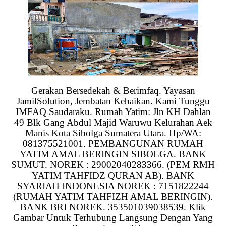
Gerakan Bersedekah & Berimfaq. Yayasan
JamilSolution, Jembatan Kebaikan. Kami Tunggu
IMFAQ Saudaraku. Rumah Yatim: Jln KH Dahlan
49 Blk Gang Abdul Majid Waruwu Kelurahan Aek
Manis Kota Sibolga Sumatera Utara. Hp/WA:
081375521001. PEMBANGUNAN RUMAH
YATIM AMAL BERINGIN SIBOLGA. BANK
SUMUT. NOREK : 29002040283366. (PEM RMH
YATIM TAHFIDZ QURAN AB). BANK
SYARIAH INDONESIA NOREK : 7151822244
(RUMAH YATIM TAHFIZH AMAL BERINGIN).
BANK BRI NOREK. 353501039038539. Klik
Gambar Untuk Terhubung Langsung Dengan Yang