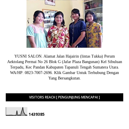
YUSNI SALON. Alamat Jalan Hajairin (lintas Tukka) Perum
Aektolang Permai No 26 Blok G (Jafar Plaza Bangunan) Kel Sibuluan
Terpadu, Kec Pandan Kabupaten Tapanuli Tengah Sumatera Utara.
WA/HP: 0823-7007-2696. Klik Gambar Untuk Terhubung Dengan
Yang Bersangkutan.
VISITORS REACH [ PENGUNJUNG MENCAPAI ]
1
4
3
9
3
8
5