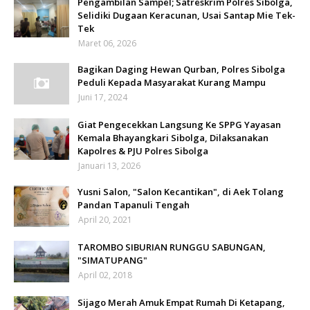
Pengambilan Sampel; Satreskrim Polres Sibolga,
Selidiki Dugaan Keracunan, Usai Santap Mie Tek-
Tek
Maret 06, 2026
Bagikan Daging Hewan Qurban, Polres Sibolga
Peduli Kepada Masyarakat Kurang Mampu
Juni 17, 2024
Giat Pengecekkan Langsung Ke SPPG Yayasan
Kemala Bhayangkari Sibolga, Dilaksanakan
Kapolres & PJU Polres Sibolga
Januari 13, 2026
Yusni Salon, "Salon Kecantikan", di Aek Tolang
Pandan Tapanuli Tengah
April 20, 2021
TAROMBO SIBURIAN RUNGGU SABUNGAN,
"SIMATUPANG"
April 02, 2018
Sijago Merah Amuk Empat Rumah Di Ketapang,