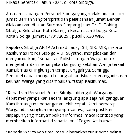
Pilkada Serentak Tahun 2024, di Kota Sibolga.
Amatan dilapangan Personel Sibolga yang melaksanakan Tim
Jumat Berkah yang tersprint dan pelaksanaan Jumat Berkah
dilaksanakan di Jalan Sutomo Simpang Jalan Dr. Fl. Tobing
Sibolga, Kelurahan Kota Baringin Kecamatan Sibolga Kota,
Kota Sibolga, Jumat (31/01/2025), pukul 07.30 WIB.
Kapolres Sibolga AKBP Achmad Fauzy, SH, SIK, MIK, melalui
Kasihumas Polres Sibolga AKP Suyatno, menjelaskan dan
menyampaikan, "Kehadiran Polisi di tengah Warga untuk
mengetahui dan menanyakan langsung keluhan Warga terkait
Kamtibmas di lingkungan tempat tinggalnya. Sehingga
Personel dapat mengambil langkah antisipasi menangani saran
keluhan Warga yang disampaikan. "Ucap Kasihumas.
"Kehadiran Personel Polres Sibolga, ditengah Warga agar
dapat menyampaikan secara langsung apa saja hal gangguan
Kamtibmas guna penanganan lebih cepat. Kami berharap
Warga tidak sungkan menyampaikannya, kami pastikan
siapapun yang menyampaikan informasi maka identitas yang
memberikan informasi dirahasiakan. "Tegas Kasihumas.
"Kepada Warga yang melintas, diharapkan turut serta saling