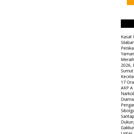
Kasat 
Silaba
Penika
Yaman
Meraih
2026, 
Sumut
Kecela
17 Or
AKP A
Narkob
Diama
Pengam
Sibolg
Santap
Dukung
Gakkum
Lintas