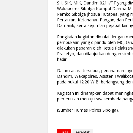
SH, SIK, MIK, Dandim 0211/TT yang diw
Wakapolres Sibolga Kompol Diarma Mun
Pemko Sibolga Jhosua Hutapea, yang me
Pertanian, Ketahanan Pangan, dan Peri
Damanik, serta sejumlah pejabat lainny
Rangkaian kegiatan dimulai dengan men
pembukaan yang dipandu oleh MC, tar
dilakukan paparan oleh Ketua Pelaksan
Prasetyo, dan dilanjutkan dengan simb
hadir.
Dalam acara tersebut, penanaman jagun
Dandim, Wakapolres, Asisten I Walikota,
pada pukul 12.20 WIB, berlangsung deng
Kegiatan ini diharapkan dapat mening
pemerintah menuju swasembada pangan
(Sumber Humas Polres Sibolga).
Tags
serentak