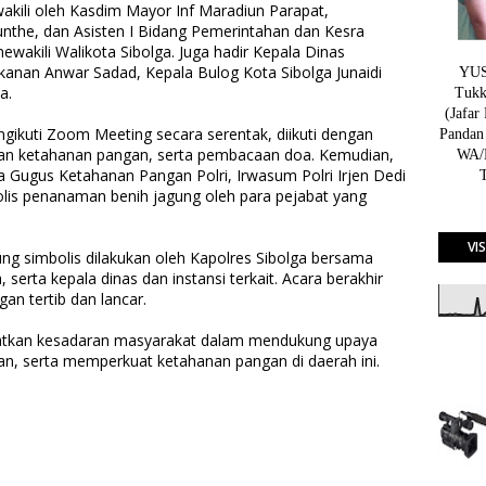
akili oleh Kasdim Mayor Inf Maradiun Parapat,
the, dan Asisten I Bidang Pemerintahan dan Kesra
wakili Walikota Sibolga. Juga hadir Kepala Dinas
kanan Anwar Sadad, Kepala Bulog Kota Sibolga Junaidi
YUSN
a.
Tukk
(Jafar
gikuti Zoom Meeting secara serentak, diikuti dengan
Pandan
ian ketahanan pangan, serta pembacaan doa. Kemudian,
WA/H
a Gugus Ketahanan Pangan Polri, Irwasum Polri Irjen Dedi
olis penanaman benih jagung oleh para pejabat yang
VI
g simbolis dilakukan oleh Kapolres Sibolga bersama
 serta kepala dinas dan instansi terkait. Acara berakhir
an tertib dan lancar.
katkan kesadaran masyarakat dalam mendukung upaya
, serta memperkuat ketahanan pangan di daerah ini.