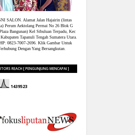
I SALON. Alamat Jalan Hajairin (lintas
a) Perum Aektolang Permai No 26 Blok G
 Plaza Bangunan) Kel Sibuluan Terpadu, Kec
 Kabupaten Tapanuli Tengah Sumatera Utara.
P: 0823-7007-2696. Klik Gambar Untuk
Terhubung Dengan Yang Bersangkutan.
SITORS REACH [ PENGUNJUNG MENCAPAI ]
1
4
3
9
5
2
3