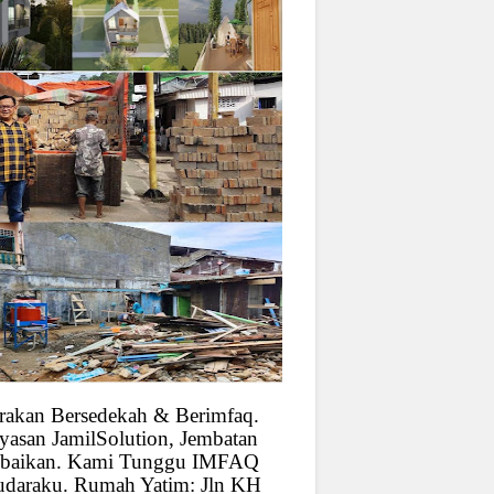
rakan Bersedekah & Berimfaq.
yasan JamilSolution, Jembatan
baikan. Kami Tunggu IMFAQ
udaraku. Rumah Yatim: Jln KH