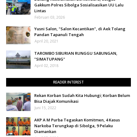
Gakkum Polres Sibolga Sosialisasikan UU Lalu
Lintas
Februari 03, 2026
Yusni Salon, "Salon Kecantikan", di Aek Tolang
Pandan Tapanuli Tengah
April 20, 2021
TAROMBO SIBURIAN RUNGGU SABUNGAN,
"SIMATUPANG"
April 02, 2018
READER INTEREST
Rekan Korban Sudah Kita Hubungi; Korban Belum
Bisa Diajak Komunikasi
Juni 15, 2022
AKP A M Purba Tegaskan Komitmen, 4 Kasus
Narkoba Terungkap di Sibolga, 9 Pelaku
Diamankan