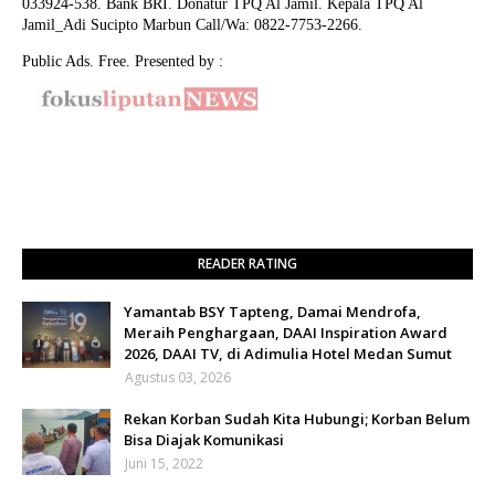
033924-538. Bank BRI. Donatur TPQ Al Jamil. Kepala TPQ Al
Jamil_Adi Sucipto Marbun Call/Wa: 0822-7753-2266.
Public Ads. Free. Presented by :
READER RATING
Yamantab BSY Tapteng, Damai Mendrofa,
Meraih Penghargaan, DAAI Inspiration Award
2026, DAAI TV, di Adimulia Hotel Medan Sumut
Agustus 03, 2026
Rekan Korban Sudah Kita Hubungi; Korban Belum
Bisa Diajak Komunikasi
Juni 15, 2022