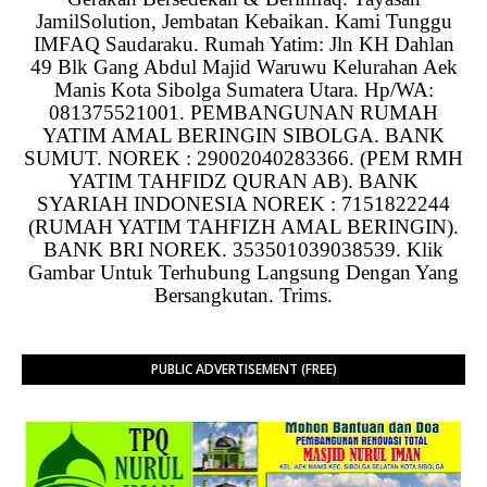
JamilSolution, Jembatan Kebaikan. Kami Tunggu
IMFAQ Saudaraku. Rumah Yatim: Jln KH Dahlan
49 Blk Gang Abdul Majid Waruwu Kelurahan Aek
Manis Kota Sibolga Sumatera Utara. Hp/WA:
081375521001. PEMBANGUNAN RUMAH
YATIM AMAL BERINGIN SIBOLGA. BANK
SUMUT. NOREK : 29002040283366. (PEM RMH
YATIM TAHFIDZ QURAN AB). BANK
SYARIAH INDONESIA NOREK : 7151822244
(RUMAH YATIM TAHFIZH AMAL BERINGIN).
BANK BRI NOREK. 353501039038539. Klik
Gambar Untuk Terhubung Langsung Dengan Yang
Bersangkutan. Trims.
PUBLIC ADVERTISEMENT (FREE)