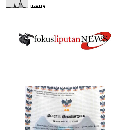
1
4
4
0
4
1
9