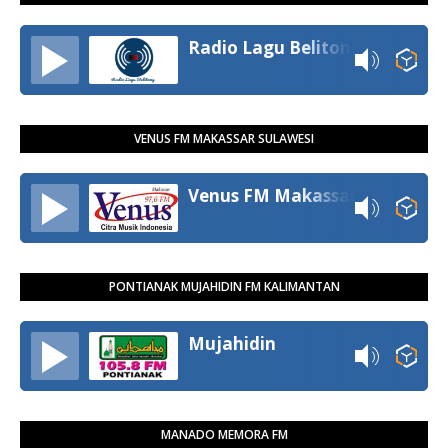
Radio Lagu Belitong
VENUS FM MAKASSAR SULAWESI
Venus FM Makassar
PONTIANAK MUJAHIDIN FM KALIMANTAN
Mujahidin
MANADO MEMORA FM