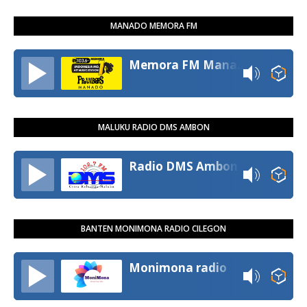
MANADO MEMORA FM
Memora FM Manado
MALUKU RADIO DMS AMBON
Radio DMS Ambon
BANTEN MONIMONA RADIO CILEGON
Monimona radio