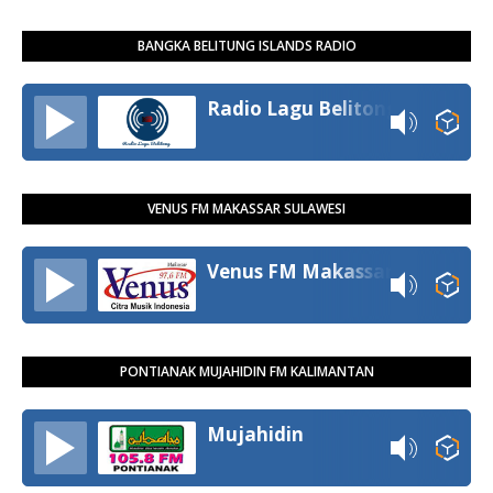
BANGKA BELITUNG ISLANDS RADIO
Radio Lagu Belitong
VENUS FM MAKASSAR SULAWESI
Venus FM Makassar
PONTIANAK MUJAHIDIN FM KALIMANTAN
Mujahidin