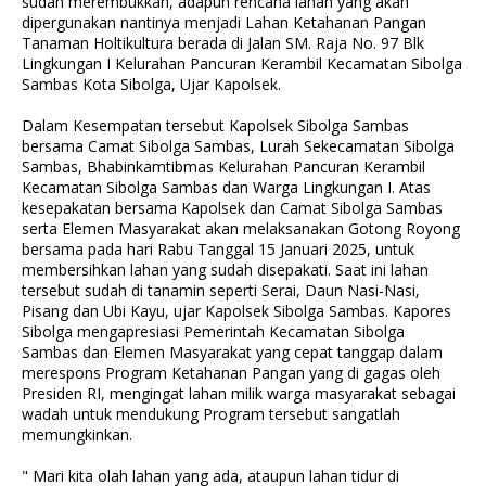
sudah merembukkan, adapun rencana lahan yang akan
dipergunakan nantinya menjadi Lahan Ketahanan Pangan
Tanaman Holtikultura berada di Jalan SM. Raja No. 97 Blk
Lingkungan I Kelurahan Pancuran Kerambil Kecamatan Sibolga
Sambas Kota Sibolga, Ujar Kapolsek.
Dalam Kesempatan tersebut Kapolsek Sibolga Sambas
bersama Camat Sibolga Sambas, Lurah Sekecamatan Sibolga
Sambas, Bhabinkamtibmas Kelurahan Pancuran Kerambil
Kecamatan Sibolga Sambas dan Warga Lingkungan I. Atas
kesepakatan bersama Kapolsek dan Camat Sibolga Sambas
serta Elemen Masyarakat akan melaksanakan Gotong Royong
bersama pada hari Rabu Tanggal 15 Januari 2025, untuk
membersihkan lahan yang sudah disepakati. Saat ini lahan
tersebut sudah di tanamin seperti Serai, Daun Nasi-Nasi,
Pisang dan Ubi Kayu, ujar Kapolsek Sibolga Sambas. Kapores
Sibolga mengapresiasi Pemerintah Kecamatan Sibolga
Sambas dan Elemen Masyarakat yang cepat tanggap dalam
merespons Program Ketahanan Pangan yang di gagas oleh
Presiden RI, mengingat lahan milik warga masyarakat sebagai
wadah untuk mendukung Program tersebut sangatlah
memungkinkan.
" Mari kita olah lahan yang ada, ataupun lahan tidur di