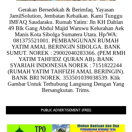
Gerakan Bersedekah & Berimfaq. Yayasan
JamilSolution, Jembatan Kebaikan. Kami Tunggu
IMFAQ Saudaraku. Rumah Yatim: Jln KH Dahlan
49 Blk Gang Abdul Majid Waruwu Kelurahan Aek
Manis Kota Sibolga Sumatera Utara. Hp/WA:
081375521001. PEMBANGUNAN RUMAH
YATIM AMAL BERINGIN SIBOLGA. BANK
SUMUT. NOREK : 29002040283366. (PEM RMH
YATIM TAHFIDZ QURAN AB). BANK
SYARIAH INDONESIA NOREK : 7151822244
(RUMAH YATIM TAHFIZH AMAL BERINGIN).
BANK BRI NOREK. 353501039038539. Klik
Gambar Untuk Terhubung Langsung Dengan Yang
Bersangkutan. Trims.
PUBLIC ADVERTISEMENT (FREE)