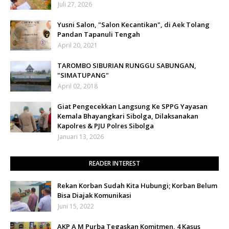
Juli 27, 2026
Yusni Salon, "Salon Kecantikan", di Aek Tolang
Pandan Tapanuli Tengah
April 20, 2021
TAROMBO SIBURIAN RUNGGU SABUNGAN,
"SIMATUPANG"
April 02, 2018
Giat Pengecekkan Langsung Ke SPPG Yayasan
Kemala Bhayangkari Sibolga, Dilaksanakan
Kapolres & PJU Polres Sibolga
Januari 13, 2026
READER INTEREST
Rekan Korban Sudah Kita Hubungi; Korban Belum
Bisa Diajak Komunikasi
Juni 15, 2022
AKP A M Purba Tegaskan Komitmen, 4 Kasus