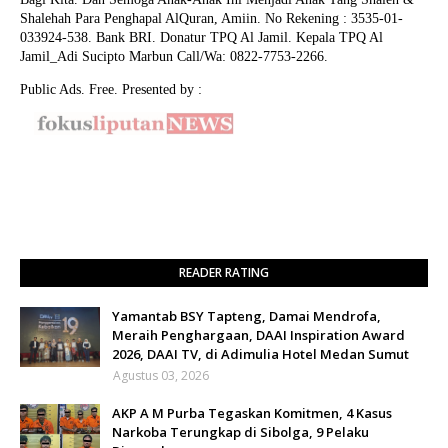
Shalehah Para Penghapal AlQuran, Amiin.
No Rekening : 3535-01-
033924-538. Bank BRI. Donatur TPQ Al Jamil. Kepala TPQ Al
Jamil_Adi Sucipto Marbun Call/Wa: 0822-7753-2266.
Public Ads. Free. Presented by :
READER RATING
Yamantab BSY Tapteng, Damai Mendrofa,
Meraih Penghargaan, DAAI Inspiration Award
2026, DAAI TV, di Adimulia Hotel Medan Sumut
Agustus 03, 2026
AKP A M Purba Tegaskan Komitmen, 4 Kasus
Narkoba Terungkap di Sibolga, 9 Pelaku