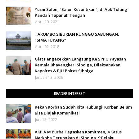
Yusni Salon, "Salon Kecantikan", di Aek Tolang
Pandan Tapanuli Tengah
April 20, 2021
TAROMBO SIBURIAN RUNGGU SABUNGAN,
"SIMATUPANG"
April 02, 2018
Giat Pengecekkan Langsung Ke SPPG Yayasan
Kemala Bhayangkari Sibolga, Dilaksanakan
Kapolres & PJU Polres Sibolga
Januari 13, 2026
READER INTEREST
Rekan Korban Sudah Kita Hubungi; Korban Belum
Bisa Diajak Komunikasi
Juni 15, 2022
AKP A M Purba Tegaskan Komitmen, 4 Kasus
Narkoba Terungkap di Sibolga, 9 Pelaku