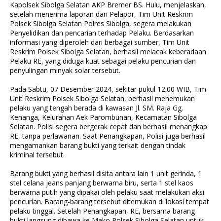
Kapolsek Sibolga Selatan AKP Bremer BS. Hulu, menjelaskan,
setelah menerima laporan dari Pelapor, Tim Unit Reskrim
Polsek Sibolga Selatan Polres Sibolga, segera melakukan
Penyelidikan dan pencarian terhadap Pelaku. Berdasarkan
informasi yang diperoleh dari berbagai sumber, Tim Unit
Reskrim Polsek Sibolga Selatan, berhasil melacak keberadaan
Pelaku RE, yang diduga kuat sebagai pelaku pencurian dan
penyulingan minyak solar tersebut.
Pada Sabtu, 07 Desember 2024, sekitar pukul 12.00 WIB, Tim
Unit Reskrim Polsek Sibolga Selatan, berhasil menemukan
pelaku yang tengah berada di kawasan Jl. SM. Raja Gg.
Kenanga, Kelurahan Aek Parombunan, Kecamatan Sibolga
Selatan. Polisi segera bergerak cepat dan berhasil menangkap
RE, tanpa perlawanan. Saat Penangkapan, Polisi juga berhasil
mengamankan barang bukti yang terkait dengan tindak
kriminal tersebut.
Barang bukti yang berhasil disita antara lain 1 unit gerinda, 1
stel celana jeans panjang berwarna biru, serta 1 stel kaos
berwarna putih yang dipakai oleh pelaku saat melakukan aksi
pencurian. Barang-barang tersebut ditemukan di lokasi tempat
pelaku tinggal. Setelah Penangkapan, RE, bersama barang
bukti langsung dibawa ke Mako Polsek Sibolga Selatan untuk