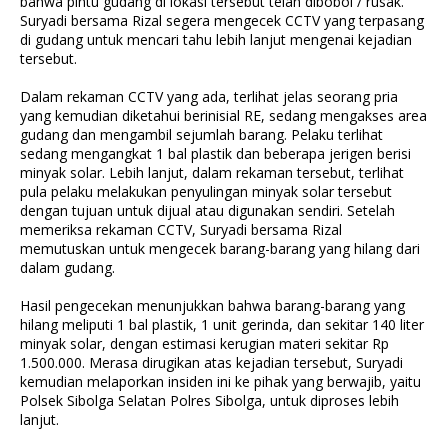
bahwa pintu gudang di lokasi tersebut telah dibobol / rusak.
Suryadi bersama Rizal segera mengecek CCTV yang terpasang
di gudang untuk mencari tahu lebih lanjut mengenai kejadian
tersebut.
Dalam rekaman CCTV yang ada, terlihat jelas seorang pria
yang kemudian diketahui berinisial RE, sedang mengakses area
gudang dan mengambil sejumlah barang. Pelaku terlihat
sedang mengangkat 1 bal plastik dan beberapa jerigen berisi
minyak solar. Lebih lanjut, dalam rekaman tersebut, terlihat
pula pelaku melakukan penyulingan minyak solar tersebut
dengan tujuan untuk dijual atau digunakan sendiri. Setelah
memeriksa rekaman CCTV, Suryadi bersama Rizal
memutuskan untuk mengecek barang-barang yang hilang dari
dalam gudang.
Hasil pengecekan menunjukkan bahwa barang-barang yang
hilang meliputi 1 bal plastik, 1 unit gerinda, dan sekitar 140 liter
minyak solar, dengan estimasi kerugian materi sekitar Rp
1.500.000. Merasa dirugikan atas kejadian tersebut, Suryadi
kemudian melaporkan insiden ini ke pihak yang berwajib, yaitu
Polsek Sibolga Selatan Polres Sibolga, untuk diproses lebih
lanjut.