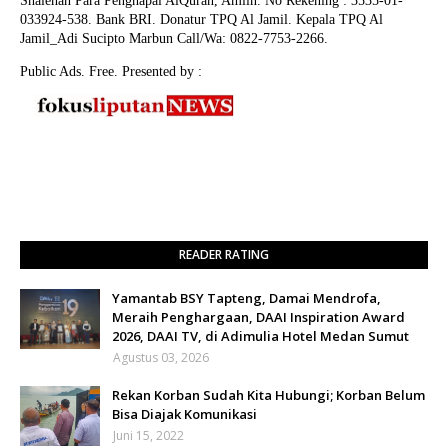
Shalehah Para Penghapal AlQuran, Amiin.
No Rekening : 3535-01-
033924-538. Bank BRI. Donatur TPQ Al Jamil. Kepala TPQ Al
Jamil_Adi Sucipto Marbun Call/Wa: 0822-7753-2266.
Public Ads. Free. Presented by :
READER RATING
Yamantab BSY Tapteng, Damai Mendrofa,
Meraih Penghargaan, DAAI Inspiration Award
2026, DAAI TV, di Adimulia Hotel Medan Sumut
Agustus 03, 2026
Rekan Korban Sudah Kita Hubungi; Korban Belum
Bisa Diajak Komunikasi
Juni 15, 2022