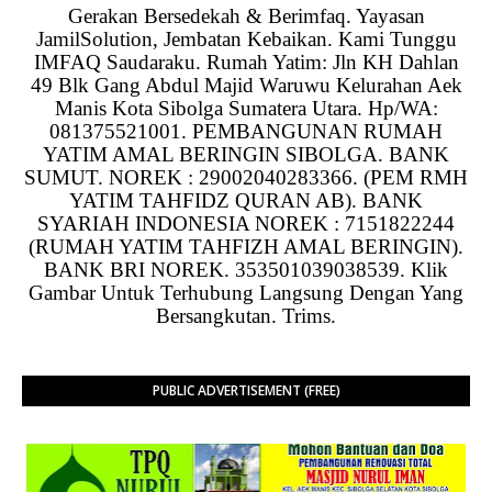
Gerakan Bersedekah & Berimfaq. Yayasan
JamilSolution, Jembatan Kebaikan. Kami Tunggu
IMFAQ Saudaraku. Rumah Yatim: Jln KH Dahlan
49 Blk Gang Abdul Majid Waruwu Kelurahan Aek
Manis Kota Sibolga Sumatera Utara. Hp/WA:
081375521001. PEMBANGUNAN RUMAH
YATIM AMAL BERINGIN SIBOLGA. BANK
SUMUT. NOREK : 29002040283366. (PEM RMH
YATIM TAHFIDZ QURAN AB). BANK
SYARIAH INDONESIA NOREK : 7151822244
(RUMAH YATIM TAHFIZH AMAL BERINGIN).
BANK BRI NOREK. 353501039038539. Klik
Gambar Untuk Terhubung Langsung Dengan Yang
Bersangkutan. Trims.
PUBLIC ADVERTISEMENT (FREE)