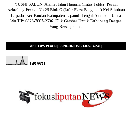
YUSNI SALON. Alamat Jalan Hajairin (lintas Tukka) Perum
Aektolang Permai No 26 Blok G (Jafar Plaza Bangunan) Kel Sibuluan
Terpadu, Kec Pandan Kabupaten Tapanuli Tengah Sumatera Utara.
WA/HP: 0823-7007-2696. Klik Gambar Untuk Terhubung Dengan
Yang Bersangkutan.
VISITORS REACH [ PENGUNJUNG MENCAPAI ]
1
4
3
9
5
3
1