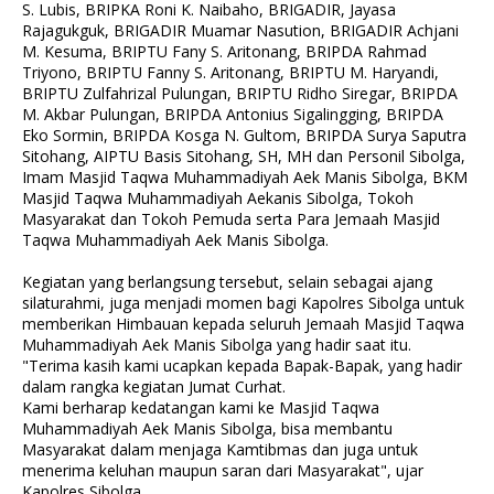
S. Lubis, BRIPKA Roni K. Naibaho, BRIGADIR, Jayasa
Rajagukguk, BRIGADIR Muamar Nasution, BRIGADIR Achjani
M. Kesuma, BRIPTU Fany S. Aritonang, BRIPDA Rahmad
Triyono, BRIPTU Fanny S. Aritonang, BRIPTU M. Haryandi,
BRIPTU Zulfahrizal Pulungan, BRIPTU Ridho Siregar, BRIPDA
M. Akbar Pulungan, BRIPDA Antonius Sigalingging, BRIPDA
Eko Sormin, BRIPDA Kosga N. Gultom, BRIPDA Surya Saputra
Sitohang, AIPTU Basis Sitohang, SH, MH dan Personil Sibolga,
Imam Masjid Taqwa Muhammadiyah Aek Manis Sibolga, BKM
Masjid Taqwa Muhammadiyah Aekanis Sibolga, Tokoh
Masyarakat dan Tokoh Pemuda serta Para Jemaah Masjid
Taqwa Muhammadiyah Aek Manis Sibolga.
Kegiatan yang berlangsung tersebut, selain sebagai ajang
silaturahmi, juga menjadi momen bagi Kapolres Sibolga untuk
memberikan Himbauan kepada seluruh Jemaah Masjid Taqwa
Muhammadiyah Aek Manis Sibolga yang hadir saat itu.
"Terima kasih kami ucapkan kepada Bapak-Bapak, yang hadir
dalam rangka kegiatan Jumat Curhat.
Kami berharap kedatangan kami ke Masjid Taqwa
Muhammadiyah Aek Manis Sibolga, bisa membantu
Masyarakat dalam menjaga Kamtibmas dan juga untuk
menerima keluhan maupun saran dari Masyarakat", ujar
Kapolres Sibolga.