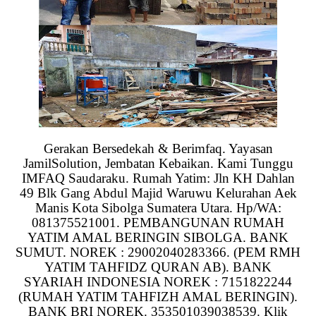
Gerakan Bersedekah & Berimfaq. Yayasan
JamilSolution, Jembatan Kebaikan. Kami Tunggu
IMFAQ Saudaraku. Rumah Yatim: Jln KH Dahlan
49 Blk Gang Abdul Majid Waruwu Kelurahan Aek
Manis Kota Sibolga Sumatera Utara. Hp/WA:
081375521001. PEMBANGUNAN RUMAH
YATIM AMAL BERINGIN SIBOLGA. BANK
SUMUT. NOREK : 29002040283366. (PEM RMH
YATIM TAHFIDZ QURAN AB). BANK
SYARIAH INDONESIA NOREK : 7151822244
(RUMAH YATIM TAHFIZH AMAL BERINGIN).
BANK BRI NOREK. 353501039038539. Klik