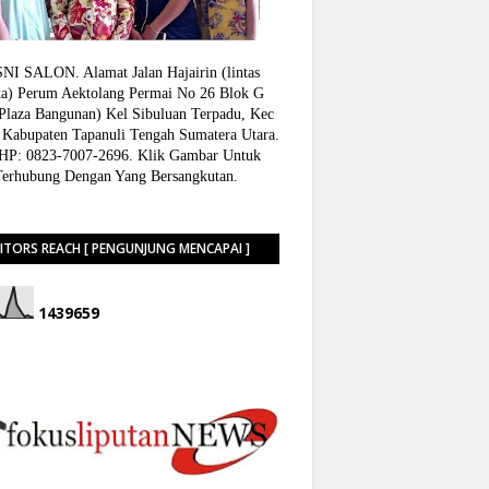
I SALON. Alamat Jalan Hajairin (lintas
a) Perum Aektolang Permai No 26 Blok G
 Plaza Bangunan) Kel Sibuluan Terpadu, Kec
 Kabupaten Tapanuli Tengah Sumatera Utara.
P: 0823-7007-2696. Klik Gambar Untuk
Terhubung Dengan Yang Bersangkutan.
SITORS REACH [ PENGUNJUNG MENCAPAI ]
1
4
3
9
6
5
9