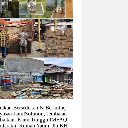
rakan Bersedekah & Berimfaq.
yasan JamilSolution, Jembatan
baikan. Kami Tunggu IMFAQ
udaraku. Rumah Yatim: Jln KH