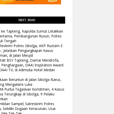
NEXT, READ
 ke Tapteng, Kapolda Sumut Letakkan
ertama, Pembangunan Rusun, Polres
li Tengah
Reskrim Polres Sibolga, AKP Rustam E
n ; Jelaskan Pengungkapan Kasus
man, di Jalan Mesjid
tab BSY Tapteng, Damai Mendrofa,
 Penghargaan, DAAI Inspiration Award
DAAI TV, di Adimulia Hotel Medan
kaan Beruntun di Jalan Sibolga Barus,
ang Mengalami Luka
 M Purba Tegaskan Komitmen, 4 Kasus
a Terungkap di Sibolga, 9 Pelaku
nkan
bilan Sampel; Satreskrim Polres
a, Selidiki Dugaan Keracunan, Usai
 Mie Tek-Tek