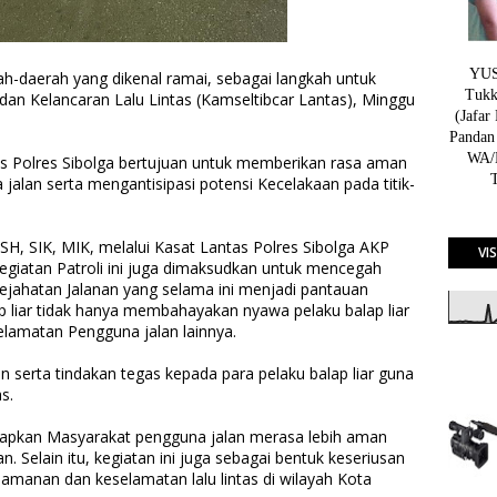
YUSN
ah-daerah yang dikenal ramai, sebagai langkah untuk
Tukk
dan Kelancaran Lalu Lintas (Kamseltibcar Lantas), Minggu
(Jafar
Pandan
WA/H
tas Polres Sibolga bertujuan untuk memberikan rasa aman
alan serta mengantisipasi potensi Kecelakaan pada titik-
H, SIK, MIK, melalui Kasat Lantas Polres Sibolga AKP
VI
iatan Patroli ini juga dimaksudkan untuk mencegah
 Kejahatan Jalanan yang selama ini menjadi pantauan
p liar tidak hanya membahayakan nyawa pelaku balap liar
elamatan Pengguna jalan lainnya.
n serta tindakan tegas kepada para pelaku balap liar guna
as.
arapkan Masyarakat pengguna jalan merasa lebih aman
n. Selain itu, kegiatan ini juga sebagai bentuk keseriusan
amanan dan keselamatan lalu lintas di wilayah Kota