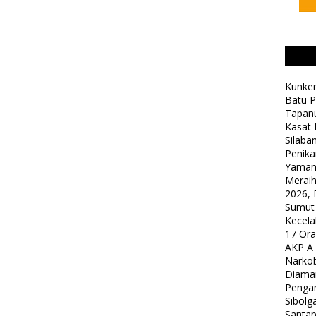
Kunker
Batu P
Tapanu
Kasat 
Silaba
Penika
Yaman
Meraih
2026, 
Sumut
Kecela
17 Or
AKP A
Narkob
Diama
Pengam
Sibolg
Santap