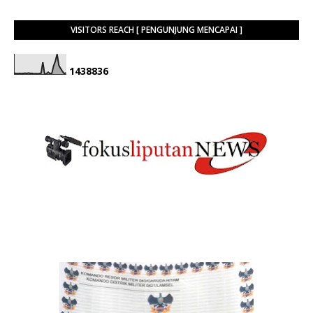
VISITORS REACH [ PENGUNJUNG MENCAPAI ]
1
4
3
8
8
3
6