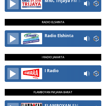
MNC Trijaya FM Semarang
RADIO ELSHINTA
Radio Elshinta
I RADIO JAKARTA
I Radio
FLAMBOYAN FM JAWA BARAT
FLAMBOYAN FM