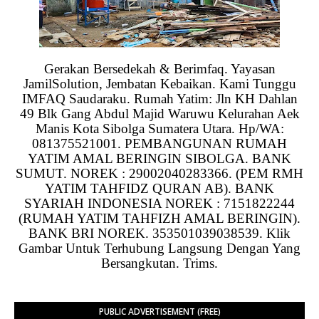
Gerakan Bersedekah & Berimfaq. Yayasan
JamilSolution, Jembatan Kebaikan. Kami Tunggu
IMFAQ Saudaraku. Rumah Yatim: Jln KH Dahlan
49 Blk Gang Abdul Majid Waruwu Kelurahan Aek
Manis Kota Sibolga Sumatera Utara. Hp/WA:
081375521001. PEMBANGUNAN RUMAH
YATIM AMAL BERINGIN SIBOLGA. BANK
SUMUT. NOREK : 29002040283366. (PEM RMH
YATIM TAHFIDZ QURAN AB). BANK
SYARIAH INDONESIA NOREK : 7151822244
(RUMAH YATIM TAHFIZH AMAL BERINGIN).
BANK BRI NOREK. 353501039038539. Klik
Gambar Untuk Terhubung Langsung Dengan Yang
Bersangkutan. Trims.
PUBLIC ADVERTISEMENT (FREE)