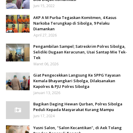
Juni 15, 2022
AKP A M Purba Tegaskan Komitmen, 4 Kasus
Narkoba Terungkap di Sibolga, 9 Pelaku
Diamankan
April 27, 2026
Pengambilan Sampel; Satreskrim Polres Sibolga,
Selidiki Dugaan Keracunan, Usai Santap Mie Tek-
Tek
Maret 06, 2026
Giat Pengecekkan Langsung Ke SPPG Yayasan
Kemala Bhayangkari Sibolga, Dilaksanakan
Kapolres & PJU Polres Sibolga
Januari 13, 2026
Bagikan Daging Hewan Qurban, Polres Sibolga
Peduli Kepada Masyarakat Kurang Mampu
Juni 17, 2024
Yusni Salon, "Salon Kecantikan", di Aek Tolang