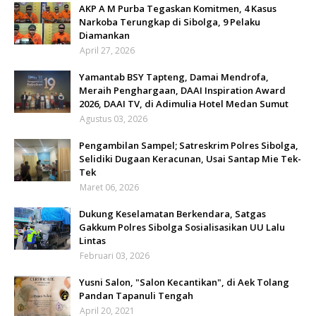
AKP A M Purba Tegaskan Komitmen, 4 Kasus
Narkoba Terungkap di Sibolga, 9 Pelaku
Diamankan
April 27, 2026
Yamantab BSY Tapteng, Damai Mendrofa,
Meraih Penghargaan, DAAI Inspiration Award
2026, DAAI TV, di Adimulia Hotel Medan Sumut
Agustus 03, 2026
Pengambilan Sampel; Satreskrim Polres Sibolga,
Selidiki Dugaan Keracunan, Usai Santap Mie Tek-
Tek
Maret 06, 2026
Dukung Keselamatan Berkendara, Satgas
Gakkum Polres Sibolga Sosialisasikan UU Lalu
Lintas
Februari 03, 2026
Yusni Salon, "Salon Kecantikan", di Aek Tolang
Pandan Tapanuli Tengah
April 20, 2021