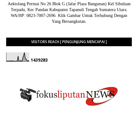
Aektolang Permai No 26 Blok G (Jafar Plaza Bangunan) Kel Sibuluan
Terpadu, Kec Pandan Kabupaten Tapanuli Tengah Sumatera Utara.
WA/HP: 0823-7007-2696. Klik Gambar Untuk Terhubung Dengan
Yang Bersangkutan.
VISITORS REACH [ PENGUNJUNG MENCAPAI ]
1
4
3
9
2
8
3