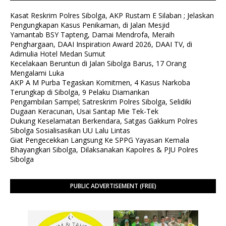
Kasat Reskrim Polres Sibolga, AKP Rustam E Silaban ; Jelaskan
Pengungkapan Kasus Penikaman, di Jalan Mesjid
Yamantab BSY Tapteng, Damai Mendrofa, Meraih
Penghargaan, DAAI Inspiration Award 2026, DAAI TV, di
Adimulia Hotel Medan Sumut
Kecelakaan Beruntun di Jalan Sibolga Barus, 17 Orang
Mengalami Luka
AKP A M Purba Tegaskan Komitmen, 4 Kasus Narkoba
Terungkap di Sibolga, 9 Pelaku Diamankan
Pengambilan Sampel; Satreskrim Polres Sibolga, Selidiki
Dugaan Keracunan, Usai Santap Mie Tek-Tek
Dukung Keselamatan Berkendara, Satgas Gakkum Polres
Sibolga Sosialisasikan UU Lalu Lintas
Giat Pengecekkan Langsung Ke SPPG Yayasan Kemala
Bhayangkari Sibolga, Dilaksanakan Kapolres & PJU Polres
Sibolga
PUBLIC ADVERTISEMENT (FREE)