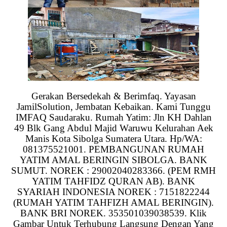
Gerakan Bersedekah & Berimfaq. Yayasan
JamilSolution, Jembatan Kebaikan. Kami Tunggu
IMFAQ Saudaraku. Rumah Yatim: Jln KH Dahlan
49 Blk Gang Abdul Majid Waruwu Kelurahan Aek
Manis Kota Sibolga Sumatera Utara. Hp/WA:
081375521001. PEMBANGUNAN RUMAH
YATIM AMAL BERINGIN SIBOLGA. BANK
SUMUT. NOREK : 29002040283366. (PEM RMH
YATIM TAHFIDZ QURAN AB). BANK
SYARIAH INDONESIA NOREK : 7151822244
(RUMAH YATIM TAHFIZH AMAL BERINGIN).
BANK BRI NOREK. 353501039038539. Klik
Gambar Untuk Terhubung Langsung Dengan Yang