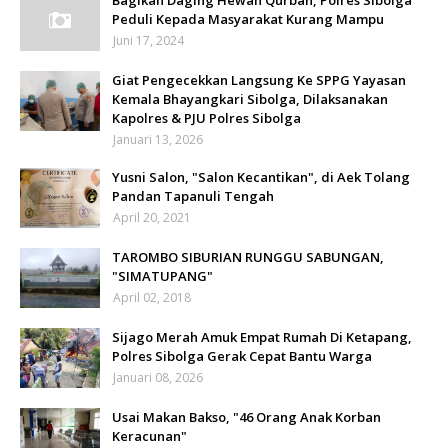
Bagikan Daging Hewan Qurban, Polres Sibolga
Peduli Kepada Masyarakat Kurang Mampu
Juni 17, 2024
Giat Pengecekkan Langsung Ke SPPG Yayasan
Kemala Bhayangkari Sibolga, Dilaksanakan
Kapolres & PJU Polres Sibolga
Januari 13, 2026
Yusni Salon, "Salon Kecantikan", di Aek Tolang
Pandan Tapanuli Tengah
April 20, 2021
TAROMBO SIBURIAN RUNGGU SABUNGAN,
"SIMATUPANG"
April 02, 2018
Sijago Merah Amuk Empat Rumah Di Ketapang,
Polres Sibolga Gerak Cepat Bantu Warga
Januari 08, 2026
Usai Makan Bakso, "46 Orang Anak Korban
Keracunan"