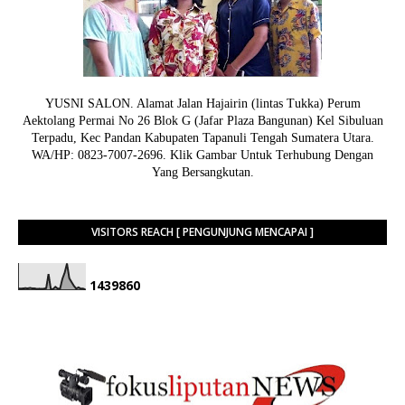
YUSNI SALON. Alamat Jalan Hajairin (lintas Tukka) Perum
Aektolang Permai No 26 Blok G (Jafar Plaza Bangunan) Kel Sibuluan
Terpadu, Kec Pandan Kabupaten Tapanuli Tengah Sumatera Utara.
WA/HP: 0823-7007-2696. Klik Gambar Untuk Terhubung Dengan
Yang Bersangkutan.
VISITORS REACH [ PENGUNJUNG MENCAPAI ]
1
4
3
9
8
6
0