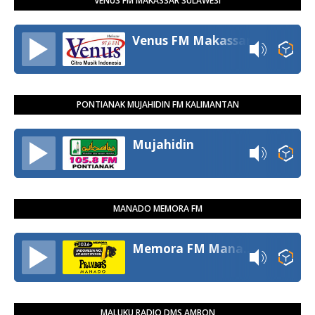
VENUS FM MAKASSAR SULAWESI
Venus FM Makassar
PONTIANAK MUJAHIDIN FM KALIMANTAN
Mujahidin
MANADO MEMORA FM
Memora FM Manado
MALUKU RADIO DMS AMBON