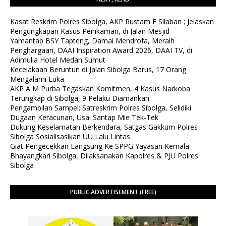
Kasat Reskrim Polres Sibolga, AKP Rustam E Silaban ; Jelaskan
Pengungkapan Kasus Penikaman, di Jalan Mesjid
Yamantab BSY Tapteng, Damai Mendrofa, Meraih
Penghargaan, DAAI Inspiration Award 2026, DAAI TV, di
Adimulia Hotel Medan Sumut
Kecelakaan Beruntun di Jalan Sibolga Barus, 17 Orang
Mengalami Luka
AKP A M Purba Tegaskan Komitmen, 4 Kasus Narkoba
Terungkap di Sibolga, 9 Pelaku Diamankan
Pengambilan Sampel; Satreskrim Polres Sibolga, Selidiki
Dugaan Keracunan, Usai Santap Mie Tek-Tek
Dukung Keselamatan Berkendara, Satgas Gakkum Polres
Sibolga Sosialisasikan UU Lalu Lintas
Giat Pengecekkan Langsung Ke SPPG Yayasan Kemala
Bhayangkari Sibolga, Dilaksanakan Kapolres & PJU Polres
Sibolga
PUBLIC ADVERTISEMENT (FREE)