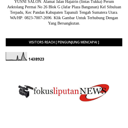
YUSNI SALON. Alamat Jalan Hajairin (lintas Tukka) Perum
Aektolang Permai No 26 Blok G (Jafar Plaza Bangunan) Kel Sibuluan
Terpadu, Kec Pandan Kabupaten Tapanuli Tengah Sumatera Utara.
WA/HP: 0823-7007-2696. Klik Gambar Untuk Terhubung Dengan
Yang Bersangkutan.
VISITORS REACH [ PENGUNJUNG MENCAPAI ]
1
4
3
8
9
2
3