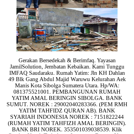
Gerakan Bersedekah & Berimfaq. Yayasan
JamilSolution, Jembatan Kebaikan. Kami Tunggu
IMFAQ Saudaraku. Rumah Yatim: Jln KH Dahlan
49 Blk Gang Abdul Majid Waruwu Kelurahan Aek
Manis Kota Sibolga Sumatera Utara. Hp/WA:
081375521001. PEMBANGUNAN RUMAH
YATIM AMAL BERINGIN SIBOLGA. BANK
SUMUT. NOREK : 29002040283366. (PEM RMH
YATIM TAHFIDZ QURAN AB). BANK
SYARIAH INDONESIA NOREK : 7151822244
(RUMAH YATIM TAHFIZH AMAL BERINGIN).
BANK BRI NOREK. 353501039038539. Klik