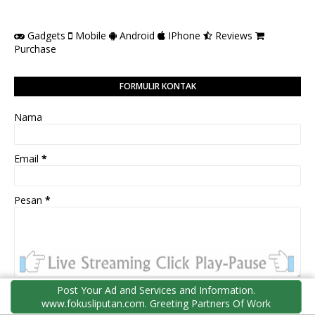
Gadgets
Mobile
Android
IPhone
Reviews
Purchase
FORMULIR KONTAK
Nama
Email
*
Pesan
*
Post Your Ad and Services and Information.
www.fokusliputan.com. Greeting Partners Of Work