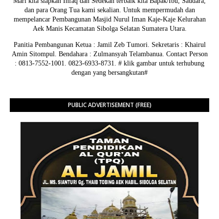
Mari kita siapkan Infaq dan Sedekah terbaik kita Bapak/Ibu, Saudara,
dan para Orang Tua kami sekalian. Untuk mempermudah dan
mempelancar Pembangunan Masjid Nurul Iman Kaje-Kaje Kelurahan
Aek Manis Kecamatan Sibolga Selatan Sumatera Utara.
Panitia Pembangunan Ketua : Jamil Zeb Tumori. Sekretaris : Khairul
Amin Sitompul. Bendahara : Zulmansyah Telambanua.
Contact Person
: 0813-7552-1001. 0823-6933-8731.
# klik gambar untuk terhubung
dengan yang bersangkutan#
PUBLIC ADVERTISEMENT (FREE)