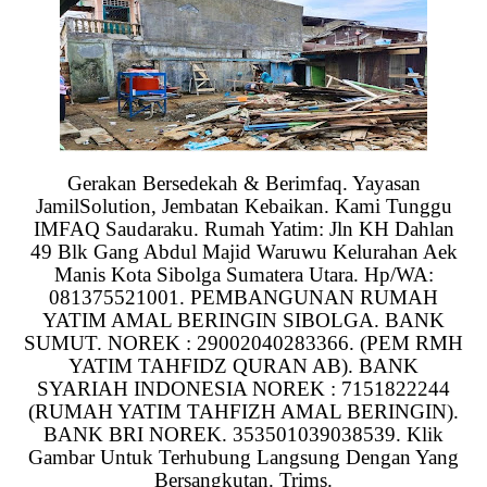
Gerakan Bersedekah & Berimfaq. Yayasan
JamilSolution, Jembatan Kebaikan. Kami Tunggu
IMFAQ Saudaraku. Rumah Yatim: Jln KH Dahlan
49 Blk Gang Abdul Majid Waruwu Kelurahan Aek
Manis Kota Sibolga Sumatera Utara. Hp/WA:
081375521001. PEMBANGUNAN RUMAH
YATIM AMAL BERINGIN SIBOLGA. BANK
SUMUT. NOREK : 29002040283366. (PEM RMH
YATIM TAHFIDZ QURAN AB). BANK
SYARIAH INDONESIA NOREK : 7151822244
(RUMAH YATIM TAHFIZH AMAL BERINGIN).
BANK BRI NOREK. 353501039038539. Klik
Gambar Untuk Terhubung Langsung Dengan Yang
Bersangkutan. Trims.