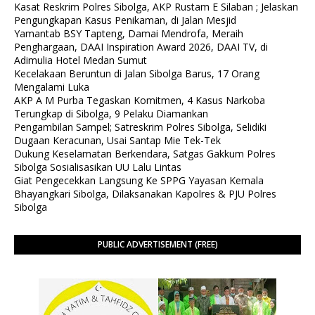
Kasat Reskrim Polres Sibolga, AKP Rustam E Silaban ; Jelaskan
Pengungkapan Kasus Penikaman, di Jalan Mesjid
Yamantab BSY Tapteng, Damai Mendrofa, Meraih
Penghargaan, DAAI Inspiration Award 2026, DAAI TV, di
Adimulia Hotel Medan Sumut
Kecelakaan Beruntun di Jalan Sibolga Barus, 17 Orang
Mengalami Luka
AKP A M Purba Tegaskan Komitmen, 4 Kasus Narkoba
Terungkap di Sibolga, 9 Pelaku Diamankan
Pengambilan Sampel; Satreskrim Polres Sibolga, Selidiki
Dugaan Keracunan, Usai Santap Mie Tek-Tek
Dukung Keselamatan Berkendara, Satgas Gakkum Polres
Sibolga Sosialisasikan UU Lalu Lintas
Giat Pengecekkan Langsung Ke SPPG Yayasan Kemala
Bhayangkari Sibolga, Dilaksanakan Kapolres & PJU Polres
Sibolga
PUBLIC ADVERTISEMENT (FREE)