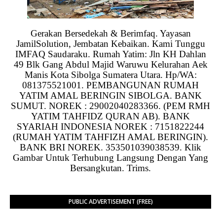
Gerakan Bersedekah & Berimfaq. Yayasan
JamilSolution, Jembatan Kebaikan. Kami Tunggu
IMFAQ Saudaraku. Rumah Yatim: Jln KH Dahlan
49 Blk Gang Abdul Majid Waruwu Kelurahan Aek
Manis Kota Sibolga Sumatera Utara. Hp/WA:
081375521001. PEMBANGUNAN RUMAH
YATIM AMAL BERINGIN SIBOLGA. BANK
SUMUT. NOREK : 29002040283366. (PEM RMH
YATIM TAHFIDZ QURAN AB). BANK
SYARIAH INDONESIA NOREK : 7151822244
(RUMAH YATIM TAHFIZH AMAL BERINGIN).
BANK BRI NOREK. 353501039038539. Klik
Gambar Untuk Terhubung Langsung Dengan Yang
Bersangkutan. Trims.
PUBLIC ADVERTISEMENT (FREE)