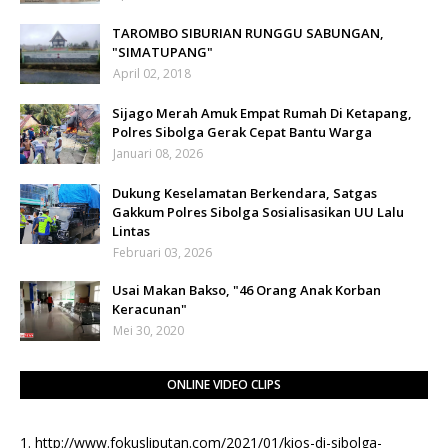
TAROMBO SIBURIAN RUNGGU SABUNGAN,
"SIMATUPANG"
April 02, 2018
Sijago Merah Amuk Empat Rumah Di Ketapang,
Polres Sibolga Gerak Cepat Bantu Warga
Januari 08, 2026
Dukung Keselamatan Berkendara, Satgas
Gakkum Polres Sibolga Sosialisasikan UU Lalu
Lintas
Februari 03, 2026
Usai Makan Bakso, "46 Orang Anak Korban
Keracunan"
Mei 30, 2020
ONLINE VIDEO CLIPS
1.
http://www.fokusliputan.com/2021/01/kios-di-sibolga-