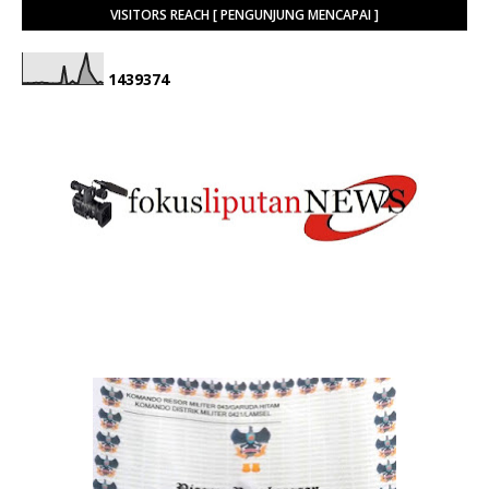
VISITORS REACH [ PENGUNJUNG MENCAPAI ]
1
4
3
9
3
7
4