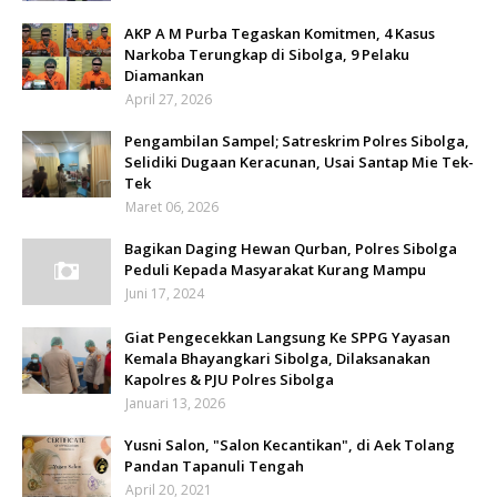
AKP A M Purba Tegaskan Komitmen, 4 Kasus
Narkoba Terungkap di Sibolga, 9 Pelaku
Diamankan
April 27, 2026
Pengambilan Sampel; Satreskrim Polres Sibolga,
Selidiki Dugaan Keracunan, Usai Santap Mie Tek-
Tek
Maret 06, 2026
Bagikan Daging Hewan Qurban, Polres Sibolga
Peduli Kepada Masyarakat Kurang Mampu
Juni 17, 2024
Giat Pengecekkan Langsung Ke SPPG Yayasan
Kemala Bhayangkari Sibolga, Dilaksanakan
Kapolres & PJU Polres Sibolga
Januari 13, 2026
Yusni Salon, "Salon Kecantikan", di Aek Tolang
Pandan Tapanuli Tengah
April 20, 2021