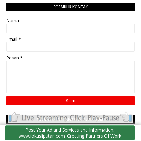
FORMULIR KONTAK
Nama
Email
*
Pesan
*
PEDOMAN PEMBERITAAN MEDIA SIBER
Post Your Ad and Services and Information.
www.fokusliputan.com. Greeting Partners Of Work
https://www.fokusliputan.com/2019/02/pedoman-