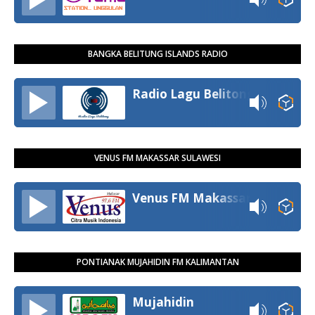
BANGKA BELITUNG ISLANDS RADIO
Radio Lagu Belitong
VENUS FM MAKASSAR SULAWESI
Venus FM Makassar
PONTIANAK MUJAHIDIN FM KALIMANTAN
Mujahidin