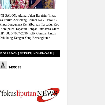
I SALON. Alamat Jalan Hajairin (lintas
a) Perum Aektolang Permai No 26 Blok G
 Plaza Bangunan) Kel Sibuluan Terpadu, Kec
 Kabupaten Tapanuli Tengah Sumatera Utara.
P: 0823-7007-2696. Klik Gambar Untuk
Terhubung Dengan Yang Bersangkutan.
SITORS REACH [ PENGUNJUNG MENCAPAI ]
1
4
3
9
5
8
8