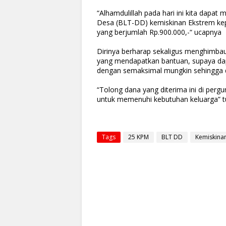
“Alhamdulillah pada hari ini kita dap
Desa (BLT-DD) kemiskinan Ekstrem kepa
yang berjumlah Rp.900.000,-“ ucapnya
Dirinya berharap sekaligus menghimbau
yang mendapatkan bantuan, supaya da
dengan semaksimal mungkin sehingga d
“Tolong dana yang diterima ini di per
untuk memenuhi kebutuhan keluarga” t
Tags
25 KPM
BLT DD
Kemiskina