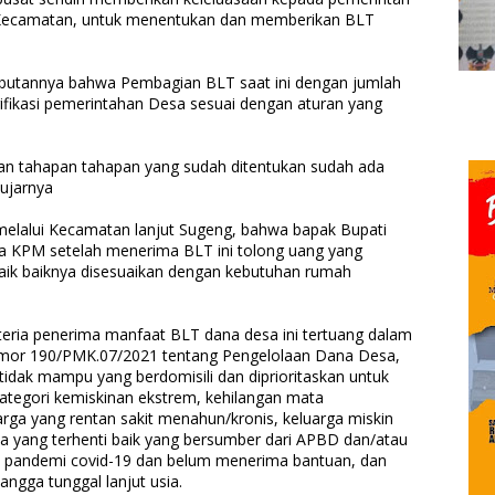
 Kecamatan, untuk menentukan dan memberikan BLT
mbutannya bahwa Pembagian BLT saat ini dengan jumlah
ifikasi pemerintahan Desa sesuai dengan aturan yang
 dan tahapan tahapan yang sudah ditentukan sudah ada
 ujarnya
elalui Kecamatan lanjut Sugeng, bahwa bapak Bupati
a KPM setelah menerima BLT ini tolong uang yang
aik baiknya disesuaikan dengan kebutuhan rumah
ria penerima manfaat BLT dana desa ini tertuang dalam
mor 190/PMK.07/2021 tentang Pengelolaan Dana Desa,
tidak mampu yang berdomisili dan diprioritaskan untuk
ategori kemiskinan ekstrem, kehilangan mata
ga yang rentan sakit menahun/kronis, keluarga miskin
ya yang terhenti baik yang bersumber dari APBD dan/atau
k pandemi covid-19 dan belum menerima bantuan, dan
gga tunggal lanjut usia.