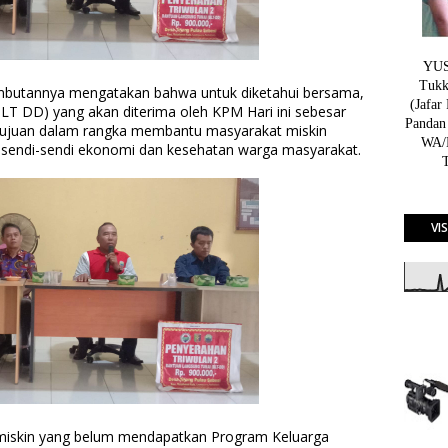
YUSN
Tukk
mbutannya mengatakan bahwa untuk diketahui bersama,
(Jafar
T DD) yang akan diterima oleh KPM Hari ini sebesar
Pandan
rtujuan dalam rangka membantu masyarakat miskin
WA/H
 sendi-sendi ekonomi dan kesehatan warga masyarakat.
VI
 miskin yang belum mendapatkan Program Keluarga