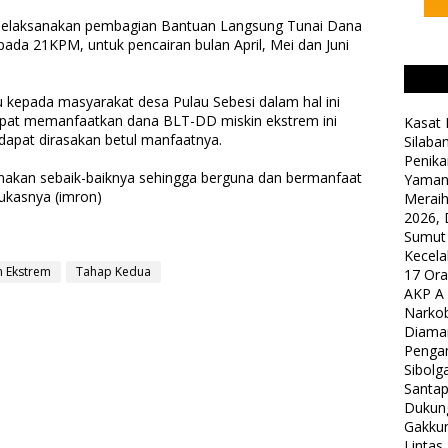
at melaksanakan pembagian Bantuan Langsung Tunai Dana
da 21KPM, untuk pencairan bulan April, Mei dan Juni
 kepada masyarakat desa Pulau Sebesi dalam hal ini
pat memanfaatkan dana BLT-DD miskin ekstrem ini
Kasat 
apat dirasakan betul manfaatnya.
Silaba
Penika
gunakan sebaik-baiknya sehingga berguna dan bermanfaat
Yaman
ukasnya (imron)
Meraih
2026, 
Sumut
Kecela
n Ekstrem
Tahap Kedua
17 Or
AKP A
Narkob
Diama
Pengam
Sibolg
Santap
Dukung
Gakkum
Lintas