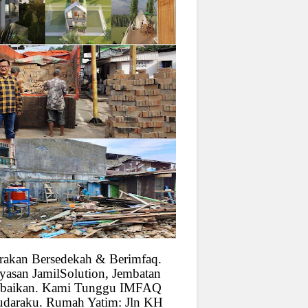
rakan Bersedekah & Berimfaq.
yasan JamilSolution, Jembatan
baikan. Kami Tunggu IMFAQ
udaraku. Rumah Yatim: Jln KH