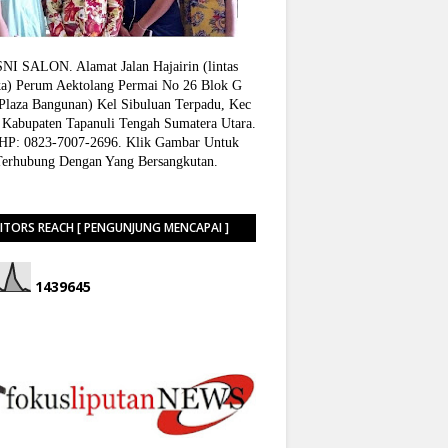
I SALON. Alamat Jalan Hajairin (lintas
a) Perum Aektolang Permai No 26 Blok G
 Plaza Bangunan) Kel Sibuluan Terpadu, Kec
 Kabupaten Tapanuli Tengah Sumatera Utara.
P: 0823-7007-2696. Klik Gambar Untuk
Terhubung Dengan Yang Bersangkutan.
SITORS REACH [ PENGUNJUNG MENCAPAI ]
1
4
3
9
6
4
5