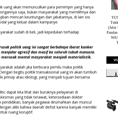
litik uang akan memunculkan para pemimpin yang hanya
olongannya saja, bukan masyarakat yang memilihnya dan
an mencari keuntungan dari jabatannya, di lain sisi
YUSN
odal yang keluar dalam kampanye.
Tukk
(Jafar
arakat sudah di beli, jadi kepedulian terhadap
Pandan
WA/H
sak politik uang ini sangat berbahaya ibarat kanker
menjalar agresif dan masif ke seluruh tubuh manusia.
an merusak mental masyarakat menjadi materialistik.
VI
rakat adalah jika berbicara pemilu maka politik
Dengan begitu politik transaksional uang ini akan tumbuh
ki prinsip atau idiologi, yang menjadi tujuan bersama
tic dapat kita lihat dari buruknya pelayanan di
skesmas yang tidak terawat, ketersediaan dokter
ap pendidikan, banyak pegawai dirumahkan dan muncul
engan alibi bahwa daerah defisit karena banyak memiliki
entuk ruang koruptif.