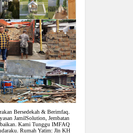
rakan Bersedekah & Berimfaq.
yasan JamilSolution, Jembatan
baikan. Kami Tunggu IMFAQ
udaraku. Rumah Yatim: Jln KH