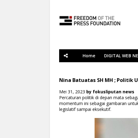
Home
DIGITAL WEB N
Nina Batuatas SH MH ; Politik 
Mei 31, 2023
by
fokusliputan news
Percaturan politik di depan mata sebaga
momentum ini sebagai gambaran untuk 
legislatif sampai eksekutif.