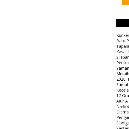
Kunker
Batu P
Tapanu
Kasat 
Silaba
Penika
Yaman
Meraih
2026, 
Sumut
Kecela
17 Or
AKP A
Narkob
Diama
Pengam
Sibolg
Santap