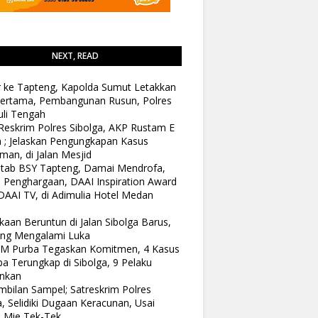
NEXT, READ
 ke Tapteng, Kapolda Sumut Letakkan
ertama, Pembangunan Rusun, Polres
li Tengah
Reskrim Polres Sibolga, AKP Rustam E
n ; Jelaskan Pengungkapan Kasus
man, di Jalan Mesjid
tab BSY Tapteng, Damai Mendrofa,
 Penghargaan, DAAI Inspiration Award
DAAI TV, di Adimulia Hotel Medan
kaan Beruntun di Jalan Sibolga Barus,
ang Mengalami Luka
 M Purba Tegaskan Komitmen, 4 Kasus
a Terungkap di Sibolga, 9 Pelaku
nkan
bilan Sampel; Satreskrim Polres
a, Selidiki Dugaan Keracunan, Usai
 Mie Tek-Tek