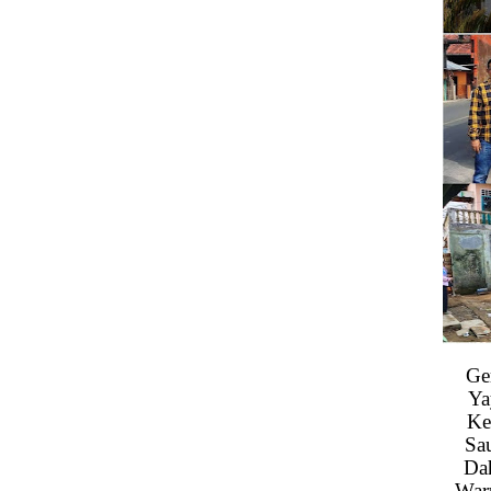
Ge
Ya
Ke
Sa
Da
War