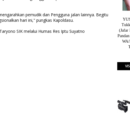
engarahkan pemudik dan Pengguna jalan lainnya. Begitu
YUSN
gsionalkan hari ini," pungkas Kapoldasu.
Tukk
(Jafar
Taryono SIK melalui Humas Res Iptu Suyatno
Pandan
WA/H
VI