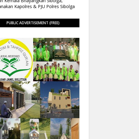
n Kemala Bhayangkari Sibolga,
anakan Kapolres & PJU Polres Sibolga
PUBLIC ADVERTISEMENT (FREE)