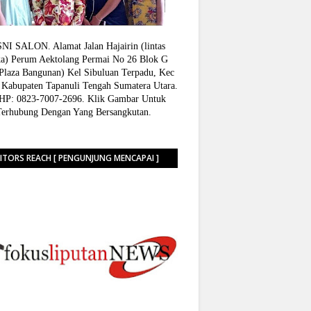
I SALON. Alamat Jalan Hajairin (lintas
a) Perum Aektolang Permai No 26 Blok G
 Plaza Bangunan) Kel Sibuluan Terpadu, Kec
 Kabupaten Tapanuli Tengah Sumatera Utara.
P: 0823-7007-2696. Klik Gambar Untuk
Terhubung Dengan Yang Bersangkutan.
SITORS REACH [ PENGUNJUNG MENCAPAI ]