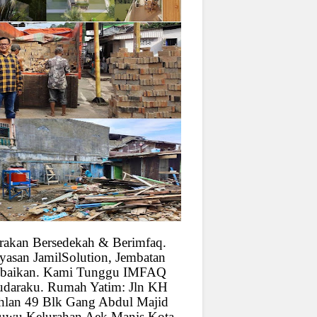
rakan Bersedekah & Berimfaq.
yasan JamilSolution, Jembatan
baikan. Kami Tunggu IMFAQ
udaraku. Rumah Yatim: Jln KH
hlan 49 Blk Gang Abdul Majid
uwu Kelurahan Aek Manis Kota