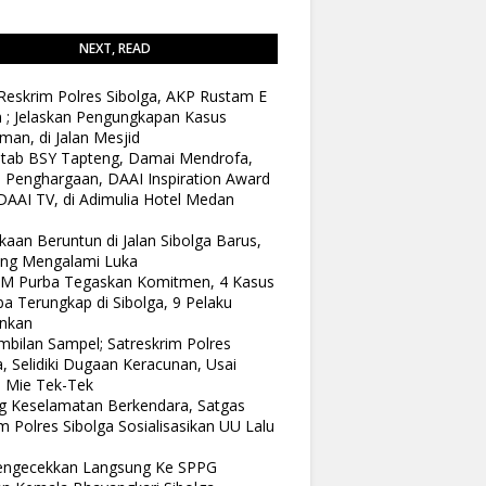
NEXT, READ
Reskrim Polres Sibolga, AKP Rustam E
n ; Jelaskan Pengungkapan Kasus
man, di Jalan Mesjid
tab BSY Tapteng, Damai Mendrofa,
 Penghargaan, DAAI Inspiration Award
DAAI TV, di Adimulia Hotel Medan
kaan Beruntun di Jalan Sibolga Barus,
ang Mengalami Luka
 M Purba Tegaskan Komitmen, 4 Kasus
a Terungkap di Sibolga, 9 Pelaku
nkan
bilan Sampel; Satreskrim Polres
a, Selidiki Dugaan Keracunan, Usai
 Mie Tek-Tek
 Keselamatan Berkendara, Satgas
 Polres Sibolga Sosialisasikan UU Lalu
Pengecekkan Langsung Ke SPPG