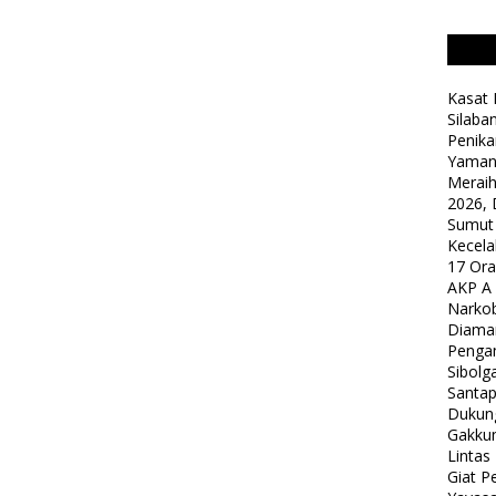
Kasat 
Silaba
Penika
Yaman
Meraih
2026, 
Sumut
Kecela
17 Or
AKP A
Narkob
Diama
Pengam
Sibolg
Santap
Dukung
Gakkum
Lintas
Giat 