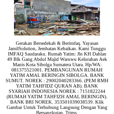
Gerakan Bersedekah & Berimfaq. Yayasan
JamilSolution, Jembatan Kebaikan. Kami Tunggu
IMFAQ Saudaraku. Rumah Yatim: Jln KH Dahlan
49 Blk Gang Abdul Majid Waruwu Kelurahan Aek
Manis Kota Sibolga Sumatera Utara. Hp/WA:
081375521001. PEMBANGUNAN RUMAH
YATIM AMAL BERINGIN SIBOLGA. BANK
SUMUT. NOREK : 29002040283366. (PEM RMH
YATIM TAHFIDZ QURAN AB). BANK
SYARIAH INDONESIA NOREK : 7151822244
(RUMAH YATIM TAHFIZH AMAL BERINGIN).
BANK BRI NOREK. 353501039038539. Klik
Gambar Untuk Terhubung Langsung Dengan Yang
Bersangkutan. Trims.