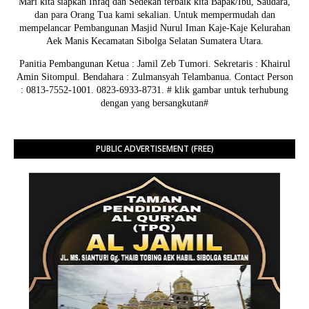
Mari kita siapkan Infaq dan Sedekah terbaik kita Bapak/Ibu, Saudara,
dan para Orang Tua kami sekalian. Untuk mempermudah dan
mempelancar Pembangunan Masjid Nurul Iman Kaje-Kaje Kelurahan
Aek Manis Kecamatan Sibolga Selatan Sumatera Utara.
Panitia Pembangunan Ketua : Jamil Zeb Tumori. Sekretaris : Khairul
Amin Sitompul. Bendahara : Zulmansyah Telambanua.
Contact Person
: 0813-7552-1001. 0823-6933-8731.
# klik gambar untuk terhubung
dengan yang bersangkutan#
PUBLIC ADVERTISEMENT (FREE)