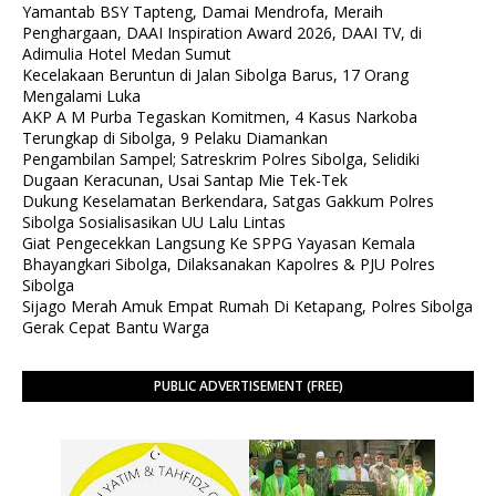
Yamantab BSY Tapteng, Damai Mendrofa, Meraih
Penghargaan, DAAI Inspiration Award 2026, DAAI TV, di
Adimulia Hotel Medan Sumut
Kecelakaan Beruntun di Jalan Sibolga Barus, 17 Orang
Mengalami Luka
AKP A M Purba Tegaskan Komitmen, 4 Kasus Narkoba
Terungkap di Sibolga, 9 Pelaku Diamankan
Pengambilan Sampel; Satreskrim Polres Sibolga, Selidiki
Dugaan Keracunan, Usai Santap Mie Tek-Tek
Dukung Keselamatan Berkendara, Satgas Gakkum Polres
Sibolga Sosialisasikan UU Lalu Lintas
Giat Pengecekkan Langsung Ke SPPG Yayasan Kemala
Bhayangkari Sibolga, Dilaksanakan Kapolres & PJU Polres
Sibolga
Sijago Merah Amuk Empat Rumah Di Ketapang, Polres Sibolga
Gerak Cepat Bantu Warga
PUBLIC ADVERTISEMENT (FREE)