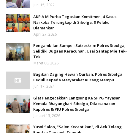
Juni 15, 2022
AKP A M Purba Tegaskan Komitmen, 4 Kasus
Narkoba Terungkap di Sibolga, 9 Pelaku
Diamankan
April 27, 2026
Pengambilan Sampel; Satreskrim Polres Sibolga,
Selidiki Dugaan Keracunan, Usai Santap Mie Tek-
Tek
Maret 06, 2026
Bagikan Daging Hewan Qurban, Polres Sibolga
Peduli Kepada Masyarakat Kurang Mampu
Juni 17, 2024
Giat Pengecekkan Langsung Ke SPPG Yayasan
Kemala Bhayangkari Sibolga, Dilaksanakan
Kapolres & PJU Polres Sibolga
Januari 13, 2026
Yusni Salon, "Salon Kecantikan", di Aek Tolang
Pandan Tapanuli Tengah