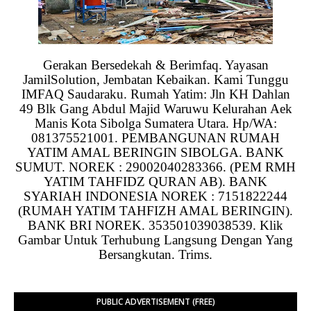
Gerakan Bersedekah & Berimfaq. Yayasan
JamilSolution, Jembatan Kebaikan. Kami Tunggu
IMFAQ Saudaraku. Rumah Yatim: Jln KH Dahlan
49 Blk Gang Abdul Majid Waruwu Kelurahan Aek
Manis Kota Sibolga Sumatera Utara. Hp/WA:
081375521001. PEMBANGUNAN RUMAH
YATIM AMAL BERINGIN SIBOLGA. BANK
SUMUT. NOREK : 29002040283366. (PEM RMH
YATIM TAHFIDZ QURAN AB). BANK
SYARIAH INDONESIA NOREK : 7151822244
(RUMAH YATIM TAHFIZH AMAL BERINGIN).
BANK BRI NOREK. 353501039038539. Klik
Gambar Untuk Terhubung Langsung Dengan Yang
Bersangkutan. Trims.
PUBLIC ADVERTISEMENT (FREE)