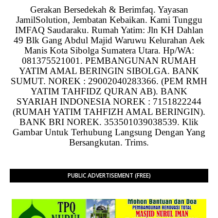
Gerakan Bersedekah & Berimfaq. Yayasan
JamilSolution, Jembatan Kebaikan. Kami Tunggu
IMFAQ Saudaraku. Rumah Yatim: Jln KH Dahlan
49 Blk Gang Abdul Majid Waruwu Kelurahan Aek
Manis Kota Sibolga Sumatera Utara. Hp/WA:
081375521001. PEMBANGUNAN RUMAH
YATIM AMAL BERINGIN SIBOLGA. BANK
SUMUT. NOREK : 29002040283366. (PEM RMH
YATIM TAHFIDZ QURAN AB). BANK
SYARIAH INDONESIA NOREK : 7151822244
(RUMAH YATIM TAHFIZH AMAL BERINGIN).
BANK BRI NOREK. 353501039038539. Klik
Gambar Untuk Terhubung Langsung Dengan Yang
Bersangkutan. Trims.
PUBLIC ADVERTISEMENT (FREE)