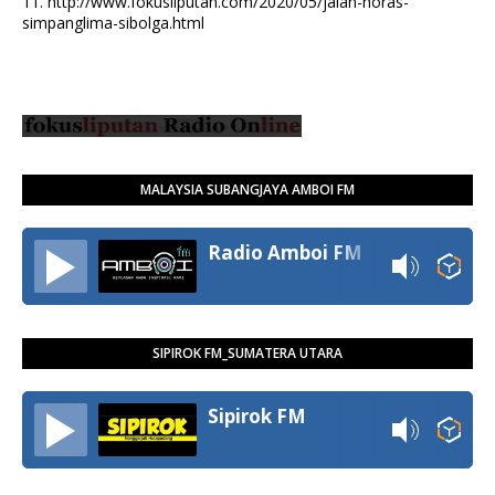
11.
http://www.fokusliputan.com/2020/05/jalan-horas-
simpanglima-sibolga.html
MALAYSIA SUBANGJAYA AMBOI FM
Radio Amboi FM
SIPIROK FM_SUMATERA UTARA
Sipirok FM