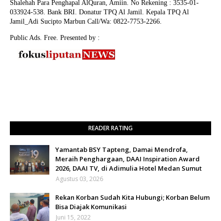
Shalehah Para Penghapal AlQuran, Amiin.
No Rekening : 3535-01-
033924-538. Bank BRI. Donatur TPQ Al Jamil. Kepala TPQ Al
Jamil_Adi Sucipto Marbun Call/Wa: 0822-7753-2266.
Public Ads. Free. Presented by :
READER RATING
Yamantab BSY Tapteng, Damai Mendrofa,
Meraih Penghargaan, DAAI Inspiration Award
2026, DAAI TV, di Adimulia Hotel Medan Sumut
Agustus 03, 2026
Rekan Korban Sudah Kita Hubungi; Korban Belum
Bisa Diajak Komunikasi
Juni 15, 2022