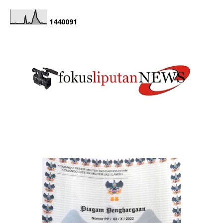
1
4
4
0
0
9
1