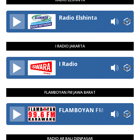
Radio Elshinta
I RADIO JAKARTA
I Radio
FLAMBOYAN FM JAWA BARAT
FLAMBOYAN FM
RADIO AR BALI DENPASAR