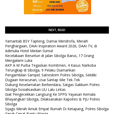
NEXT, READ
Yamantab BSY Tapteng, Damai Mendrofa, Meraih
Penghargaan, DAAI Inspiration Award 2026, DAAI TV, di
Adimulia Hotel Medan Sumut
Kecelakaan Beruntun di Jalan Sibolga Barus, 17 Orang
Mengalami Luka
AKP A M Purba Tegaskan Komitmen, 4 Kasus Narkoba
Terungkap di Sibolga, 9 Pelaku Diamankan
Pengambilan Sampel; Satreskrim Polres Sibolga, Selidiki
Dugaan Keracunan, Usai Santap Mie Tek-Tek
Dukung Keselamatan Berkendara, Satgas Gakkum Polres
Sibolga Sosialisasikan UU Lalu Lintas
Giat Pengecekkan Langsung Ke SPPG Yayasan Kemala
Bhayangkari Sibolga, Dilaksanakan Kapolres & PJU Polres
Sibolga
Sijago Merah Amuk Empat Rumah Di Ketapang, Polres Sibolga
Gerak Cepat Bantu Warga