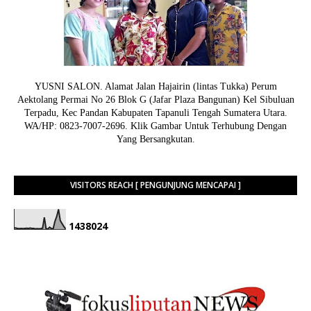
YUSNI SALON. Alamat Jalan Hajairin (lintas Tukka) Perum
Aektolang Permai No 26 Blok G (Jafar Plaza Bangunan) Kel Sibuluan
Terpadu, Kec Pandan Kabupaten Tapanuli Tengah Sumatera Utara.
WA/HP: 0823-7007-2696. Klik Gambar Untuk Terhubung Dengan
Yang Bersangkutan.
VISITORS REACH [ PENGUNJUNG MENCAPAI ]
1
4
3
8
0
2
4