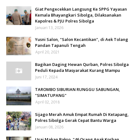
Giat Pengecekkan Langsung Ke SPPG Yayasan
Kemala Bhayangkari Sibolga, Dilaksanakan
Kapolres & PJU Polres Sibolga
Januari 13, 2026
Yusni Salon, "Salon Kecantikan", di Aek Tolang
Pandan Tapanuli Tengah
April 20, 2021
Bagikan Daging Hewan Qurban, Polres Sibolga
Peduli Kepada Masyarakat Kurang Mampu
Juni 17, 2024
TAROMBO SIBURIAN RUNGGU SABUNGAN,
"SIMATUPANG"
April 02, 2018
Sijago Merah Amuk Empat Rumah Di Ketapang,
Polres Sibolga Gerak Cepat Bantu Warga
Januari 08, 2026
Usai Makan Bakso, "46 Orang Anak Korban