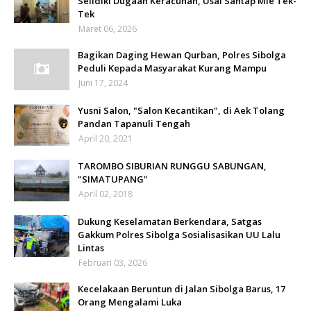
Selidiki Dugaan Keracunan, Usai Santap Mie Tek-
Tek
Maret 06, 2026
Bagikan Daging Hewan Qurban, Polres Sibolga
Peduli Kepada Masyarakat Kurang Mampu
Juni 17, 2024
Yusni Salon, "Salon Kecantikan", di Aek Tolang
Pandan Tapanuli Tengah
April 20, 2021
TAROMBO SIBURIAN RUNGGU SABUNGAN,
"SIMATUPANG"
April 02, 2018
Dukung Keselamatan Berkendara, Satgas
Gakkum Polres Sibolga Sosialisasikan UU Lalu
Lintas
Februari 03, 2026
Kecelakaan Beruntun di Jalan Sibolga Barus, 17
Orang Mengalami Luka