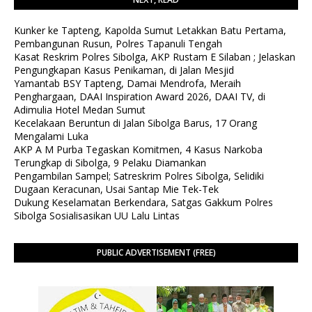
Kunker ke Tapteng, Kapolda Sumut Letakkan Batu Pertama,
Pembangunan Rusun, Polres Tapanuli Tengah
Kasat Reskrim Polres Sibolga, AKP Rustam E Silaban ; Jelaskan
Pengungkapan Kasus Penikaman, di Jalan Mesjid
Yamantab BSY Tapteng, Damai Mendrofa, Meraih
Penghargaan, DAAI Inspiration Award 2026, DAAI TV, di
Adimulia Hotel Medan Sumut
Kecelakaan Beruntun di Jalan Sibolga Barus, 17 Orang
Mengalami Luka
AKP A M Purba Tegaskan Komitmen, 4 Kasus Narkoba
Terungkap di Sibolga, 9 Pelaku Diamankan
Pengambilan Sampel; Satreskrim Polres Sibolga, Selidiki
Dugaan Keracunan, Usai Santap Mie Tek-Tek
Dukung Keselamatan Berkendara, Satgas Gakkum Polres
Sibolga Sosialisasikan UU Lalu Lintas
PUBLIC ADVERTISEMENT (FREE)