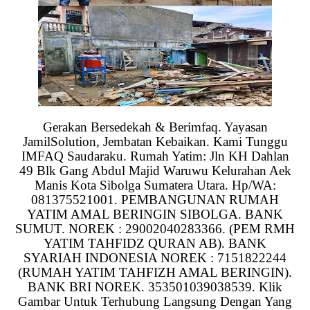
Gerakan Bersedekah & Berimfaq. Yayasan
JamilSolution, Jembatan Kebaikan. Kami Tunggu
IMFAQ Saudaraku. Rumah Yatim: Jln KH Dahlan
49 Blk Gang Abdul Majid Waruwu Kelurahan Aek
Manis Kota Sibolga Sumatera Utara. Hp/WA:
081375521001. PEMBANGUNAN RUMAH
YATIM AMAL BERINGIN SIBOLGA. BANK
SUMUT. NOREK : 29002040283366. (PEM RMH
YATIM TAHFIDZ QURAN AB). BANK
SYARIAH INDONESIA NOREK : 7151822244
(RUMAH YATIM TAHFIZH AMAL BERINGIN).
BANK BRI NOREK. 353501039038539. Klik
Gambar Untuk Terhubung Langsung Dengan Yang