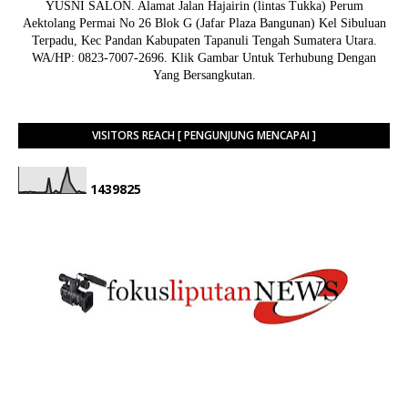
YUSNI SALON. Alamat Jalan Hajairin (lintas Tukka) Perum
Aektolang Permai No 26 Blok G (Jafar Plaza Bangunan) Kel Sibuluan
Terpadu, Kec Pandan Kabupaten Tapanuli Tengah Sumatera Utara.
WA/HP: 0823-7007-2696. Klik Gambar Untuk Terhubung Dengan
Yang Bersangkutan.
VISITORS REACH [ PENGUNJUNG MENCAPAI ]
1
4
3
9
8
2
5