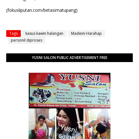
(fokusliputan.com/betasimatupang)
Tags
kasus kawin halangan
Masleini Harahap
personil diproses
YUSNI SALON PUBLIC ADVERTISEMENT FREE