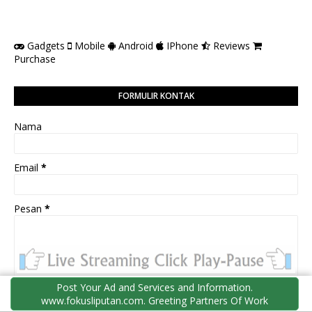
Gadgets
Mobile
Android
IPhone
Reviews
Purchase
FORMULIR KONTAK
Nama
Email
*
Pesan
*
Post Your Ad and Services and Information.
www.fokusliputan.com. Greeting Partners Of Work