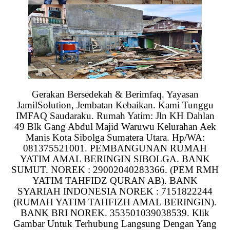
Gerakan Bersedekah & Berimfaq. Yayasan
JamilSolution, Jembatan Kebaikan. Kami Tunggu
IMFAQ Saudaraku. Rumah Yatim: Jln KH Dahlan
49 Blk Gang Abdul Majid Waruwu Kelurahan Aek
Manis Kota Sibolga Sumatera Utara. Hp/WA:
081375521001. PEMBANGUNAN RUMAH
YATIM AMAL BERINGIN SIBOLGA. BANK
SUMUT. NOREK : 29002040283366. (PEM RMH
YATIM TAHFIDZ QURAN AB). BANK
SYARIAH INDONESIA NOREK : 7151822244
(RUMAH YATIM TAHFIZH AMAL BERINGIN).
BANK BRI NOREK. 353501039038539. Klik
Gambar Untuk Terhubung Langsung Dengan Yang