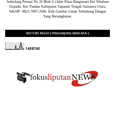
Aektolang Permai No 26 Blok G (Jafar Plaza Bangunan) Kel Sibuluan
Terpadu, Kec Pandan Kabupaten Tapanuli Tengah Sumatera Utara.
WA/HP: 0823-7007-2696. Klik Gambar Untuk Terhubung Dengan
Yang Bersangkutan.
VISITORS REACH [ PENGUNJUNG MENCAPAI ]
1
4
3
8
7
4
3