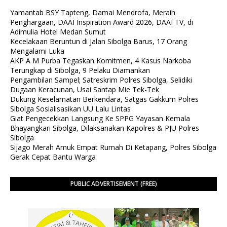
Yamantab BSY Tapteng, Damai Mendrofa, Meraih
Penghargaan, DAAI Inspiration Award 2026, DAAI TV, di
Adimulia Hotel Medan Sumut
Kecelakaan Beruntun di Jalan Sibolga Barus, 17 Orang
Mengalami Luka
AKP A M Purba Tegaskan Komitmen, 4 Kasus Narkoba
Terungkap di Sibolga, 9 Pelaku Diamankan
Pengambilan Sampel; Satreskrim Polres Sibolga, Selidiki
Dugaan Keracunan, Usai Santap Mie Tek-Tek
Dukung Keselamatan Berkendara, Satgas Gakkum Polres
Sibolga Sosialisasikan UU Lalu Lintas
Giat Pengecekkan Langsung Ke SPPG Yayasan Kemala
Bhayangkari Sibolga, Dilaksanakan Kapolres & PJU Polres
Sibolga
Sijago Merah Amuk Empat Rumah Di Ketapang, Polres Sibolga
Gerak Cepat Bantu Warga
PUBLIC ADVERTISEMENT (FREE)