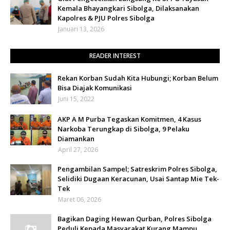
Kemala Bhayangkari Sibolga, Dilaksanakan
Kapolres & PJU Polres Sibolga
Januari 13, 2026
READER INTEREST
Rekan Korban Sudah Kita Hubungi; Korban Belum
Bisa Diajak Komunikasi
Juni 15, 2022
AKP A M Purba Tegaskan Komitmen, 4 Kasus
Narkoba Terungkap di Sibolga, 9 Pelaku
Diamankan
April 27, 2026
Pengambilan Sampel; Satreskrim Polres Sibolga,
Selidiki Dugaan Keracunan, Usai Santap Mie Tek-
Tek
Maret 06, 2026
Bagikan Daging Hewan Qurban, Polres Sibolga
Peduli Kepada Masyarakat Kurang Mampu