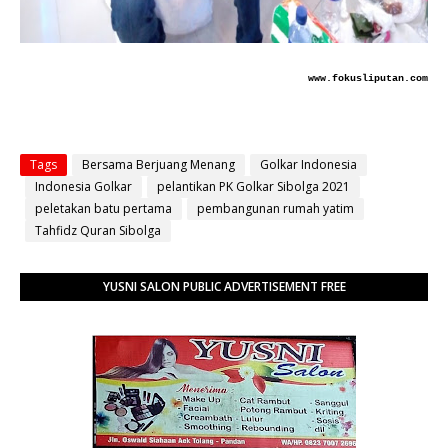
www.fokusliputan.com
Tags
Bersama Berjuang Menang
Golkar Indonesia
Indonesia Golkar
pelantikan PK Golkar Sibolga 2021
peletakan batu pertama
pembangunan rumah yatim
Tahfidz Quran Sibolga
YUSNI SALON PUBLIC ADVERTISEMENT FREE