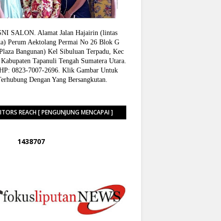
I SALON. Alamat Jalan Hajairin (lintas
a) Perum Aektolang Permai No 26 Blok G
 Plaza Bangunan) Kel Sibuluan Terpadu, Kec
 Kabupaten Tapanuli Tengah Sumatera Utara.
P: 0823-7007-2696. Klik Gambar Untuk
Terhubung Dengan Yang Bersangkutan.
SITORS REACH [ PENGUNJUNG MENCAPAI ]
1
4
3
8
7
0
7