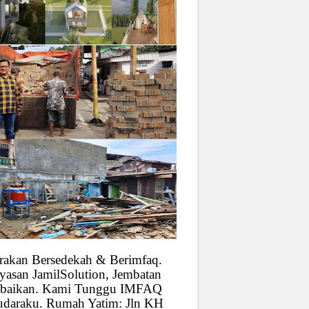
rakan Bersedekah & Berimfaq.
yasan JamilSolution, Jembatan
baikan. Kami Tunggu IMFAQ
udaraku. Rumah Yatim: Jln KH