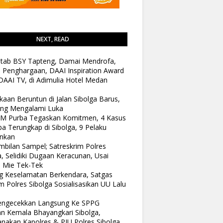
NEXT, READ
tab BSY Tapteng, Damai Mendrofa,
 Penghargaan, DAAI Inspiration Award
DAAI TV, di Adimulia Hotel Medan
kaan Beruntun di Jalan Sibolga Barus,
ang Mengalami Luka
 M Purba Tegaskan Komitmen, 4 Kasus
a Terungkap di Sibolga, 9 Pelaku
nkan
bilan Sampel; Satreskrim Polres
a, Selidiki Dugaan Keracunan, Usai
 Mie Tek-Tek
 Keselamatan Berkendara, Satgas
 Polres Sibolga Sosialisasikan UU Lalu
Pengecekkan Langsung Ke SPPG
n Kemala Bhayangkari Sibolga,
anakan Kapolres & PJU Polres Sibolga