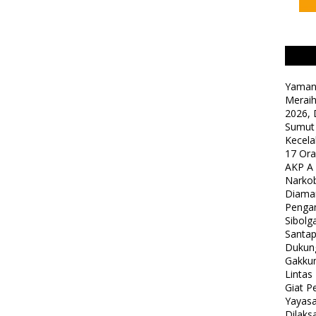
Yaman
Meraih
2026, 
Sumut
Kecela
17 Or
AKP A
Narkob
Diama
Pengam
Sibolg
Santap
Dukung
Gakkum
Lintas
Giat 
Yayasa
Dilaks