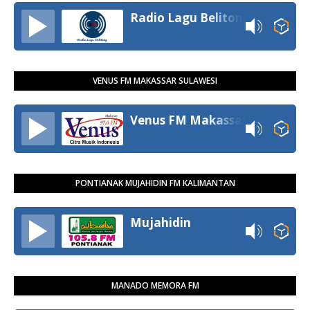
Radio Lagu Belitong
VENUS FM MAKASSAR SULAWESI
Venus FM Makassar
PONTIANAK MUJAHIDIN FM KALIMANTAN
Mujahidin
MANADO MEMORA FM