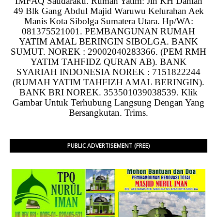
IMFAQ Saudaraku. Rumah Yatim: Jln KH Dahlan
49 Blk Gang Abdul Majid Waruwu Kelurahan Aek
Manis Kota Sibolga Sumatera Utara. Hp/WA:
081375521001. PEMBANGUNAN RUMAH
YATIM AMAL BERINGIN SIBOLGA. BANK
SUMUT. NOREK : 29002040283366. (PEM RMH
YATIM TAHFIDZ QURAN AB). BANK
SYARIAH INDONESIA NOREK : 7151822244
(RUMAH YATIM TAHFIZH AMAL BERINGIN).
BANK BRI NOREK. 353501039038539. Klik
Gambar Untuk Terhubung Langsung Dengan Yang
Bersangkutan. Trims.
PUBLIC ADVERTISEMENT (FREE)