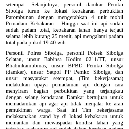
setempat. Selanjutnya, personil damkar Pemko
Sibolga turun ke lokasi kebakaran perbukitan
Parombunan dengan mengerahkan 4 unit mobil
Pemadam Kebakaran.
Hingga saat ini api sudah
sudah padam total, kebakaran lahan hanya terjadi
selama lebih kurang 25 menit, api mengalami padam
total pada pukul 19.40 wib.
Personil Polres Sibolga, personil Polsek Sibolga
Selatan, unsur Babinsa Kodim 0211/TT, unsur
Bhabinkamtibmas, unsur BPBD Pemko Sibolga
(damkar), unsur Satpol PP Pemko Sibolga, dan
unsur masyarakat setempat, (Tim bekerjasama)
melakukan upaya pemadaman api dengan cara
menyiram bagian perbukitan yang terjangkau
dengan selang kendaraan Damkar bertujuan untuk
memadamkan api agar api tidak menjalar ke arah
pemukiman warga. Saat ini Tim bekerjasama
melaksanakan stand by di lokasi kebakaran untuk
memantau dan mewaspadai kondisi lahan yang
terbakar, walaupun api sudah dalam keadaan padam