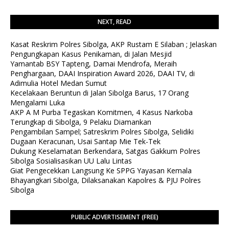
NEXT, READ
Kasat Reskrim Polres Sibolga, AKP Rustam E Silaban ; Jelaskan
Pengungkapan Kasus Penikaman, di Jalan Mesjid
Yamantab BSY Tapteng, Damai Mendrofa, Meraih
Penghargaan, DAAI Inspiration Award 2026, DAAI TV, di
Adimulia Hotel Medan Sumut
Kecelakaan Beruntun di Jalan Sibolga Barus, 17 Orang
Mengalami Luka
AKP A M Purba Tegaskan Komitmen, 4 Kasus Narkoba
Terungkap di Sibolga, 9 Pelaku Diamankan
Pengambilan Sampel; Satreskrim Polres Sibolga, Selidiki
Dugaan Keracunan, Usai Santap Mie Tek-Tek
Dukung Keselamatan Berkendara, Satgas Gakkum Polres
Sibolga Sosialisasikan UU Lalu Lintas
Giat Pengecekkan Langsung Ke SPPG Yayasan Kemala
Bhayangkari Sibolga, Dilaksanakan Kapolres & PJU Polres
Sibolga
PUBLIC ADVERTISEMENT (FREE)