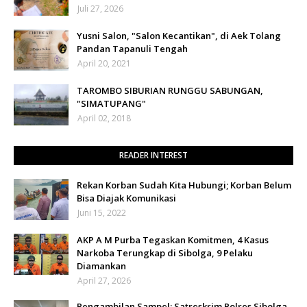
Juli 27, 2026
Yusni Salon, "Salon Kecantikan", di Aek Tolang
Pandan Tapanuli Tengah
April 20, 2021
TAROMBO SIBURIAN RUNGGU SABUNGAN,
"SIMATUPANG"
April 02, 2018
READER INTEREST
Rekan Korban Sudah Kita Hubungi; Korban Belum
Bisa Diajak Komunikasi
Juni 15, 2022
AKP A M Purba Tegaskan Komitmen, 4 Kasus
Narkoba Terungkap di Sibolga, 9 Pelaku
Diamankan
April 27, 2026
Pengambilan Sampel; Satreskrim Polres Sibolga,