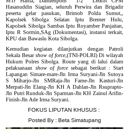
MTr Hanla, Dandenpom
1/2
Letkol CPM
Hasanuddin Siagian, seluruh Perwira dan Brigadir
peserta gelar pasukan, Brimob Polda Sumut,,
Kapolsek Sibolga Selatan Iptu Bremer Hulu,
Kapolsek Sibolga Sambas Iptu Royamber Panjaitan,
Iptu R Sormin,SAg (Dokumentasi), instansi terkait,
KPU dan Bawaslu Kota Sibolga.
Kemudian kegiatan dilanjutkan dengan Patroli
Sekala Besar
show of force
,(TNI-POLRI) Di wilayah
Hukum Polres Sibolga. Route yang di lalui dalam
pelaksanaan
show of force
sebagai berikut : Start
Lapangan Simare-mare-Jln Irma Suryani-Jln Sutoya
S Miharjo-Jln SMRaja-Jln Fame-Jln Kasturi-Jln
Merpati-Jln Elang-Jln KH A Dahlan-Jln Rsuprapto-
Jln Putri Runduk-Jln Sparman-Jln KH Zainul Arifin-
Finish-Jln Ade Irma Suryani.
FOKUS LIPUTAN KHUSUS :
Posted By : Beta Simatupang