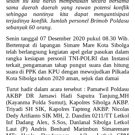
selain itu kita harus mempetakan secara bersama
sama daerah daerah yang rawan potensi konflik
sehingga nantinya kita dapat mengantisipasi
terjadinya konflik.
Jumlah personel Brimob Poldasu
sebanyak 60 orang.
Senin tanggal 07 Desember 2020 pukul 08.30 Wib.
Bertempat di lapangan Simare Mare Kota Sibolga
telah berlangsung kegiatan apel gelar pasukan dalam
rangka kesiapan personil TNI-POLRI dan Instansi
terkait_pengamanan tahap pungut suara dan hitung
suara di PPK dan KPU dengan mewujudkan Pilkada
Kota Sibolga tahun 2020 aman, sejuk dan damai
Turut hadir dalam acara tersebut : Pamatwil Poldasu
AKBP DR Jarnawi Hadi Saputra Tanjung,MH
(Kayanma Polda Sumut), Kapolres Sibolga AKBP.
Triyadi SH SIK, Kapolres Tapteng AKBP. Nicolas
Dedy Arifianto SIK MH, 2. Dandim 0211/TT Letkol
Inf Dadang Alex, S.Sos, Danlanal Sibolga Letkol
Laut (P) Andris Benhard Marimbun Simaremare