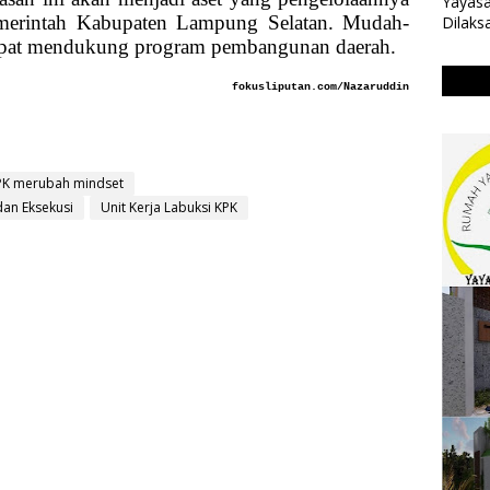
Yayasa
emerintah Kabupaten Lampung Selatan. Mudah-
Dilaks
apat mendukung program pembangunan daerah.
fokusliputan.com/Nazaruddin
PK merubah mindset
dan Eksekusi
Unit Kerja Labuksi KPK