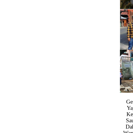
Ge
Ya
Ke
Sa
Da
War