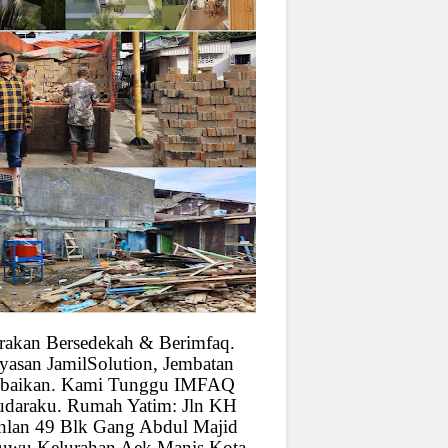
rakan Bersedekah & Berimfaq.
yasan JamilSolution, Jembatan
baikan. Kami Tunggu IMFAQ
udaraku. Rumah Yatim: Jln KH
hlan 49 Blk Gang Abdul Majid
uwu Kelurahan Aek Manis Kota