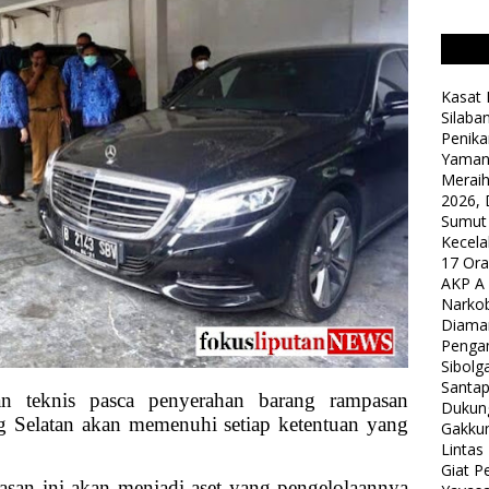
Kasat 
Silaba
Penika
Yaman
Meraih
2026, 
Sumut
Kecela
17 Or
AKP A
Narkob
Diama
Pengam
Sibolg
Santap
dan teknis pasca penyerahan barang rampasan
Dukung
 Selatan akan memenuhi setiap ketentuan yang
Gakkum
Lintas
Giat 
asan ini akan menjadi aset yang pengelolaannya