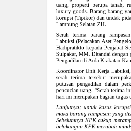
uang, properti berupa tanah, r
luxury goods. Barang-barang yan
korupsi (Tipikor) dan tindak pi
Lampung Selatan ZH.
Serah terima barang rampasan
Labuksi (Pelacakan Aset Pengel
Hadipratikto kepada Penjabat S
Sulpakar, MM. Ditandai dengan 
Pengadilan di Aula Krakatau Ka
Koordinator Unit Kerja Labuksi
serah terima tersebut merupak
putusan pengadilan dalam perk
pencucian uang. “Serah terima in
hari ini merupakan bagian tugas u
Lanjutnya; untuk kasus korup
maka barang rampasan yang disi
Sebelumnya KPK cukup merampa
belakangan KPK merubah mindset