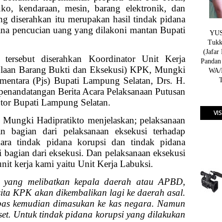
uko, kendaraan, mesin, barang elektronik, dan
g diserahkan itu merupakan hasil tindak pidana
dana pencucian uang yang dilakoni mantan Bupati
YUSN
Tukk
(Jafar
 tersebut diserahkan Koordinator Unit Kerja
Pandan
olaan Barang Bukti dan Eksekusi) KPK, Mungki
WA/H
ementara (Pjs) Bupati Lampung Selatan, Drs. H.
penandatangan Berita Acara Pelaksanaan Putusan
ntor Bupati Lampung Selatan.
VI
, Mungki Hadipratikto menjelaskan; pelaksanaan
an bagian dari pelaksanaan eksekusi terhadap
ara tindak pidana korupsi dan tindak pidana
i bagian dari eksekusi. Dan pelaksanaan eksekusi
nit kerja kami yaitu Unit Kerja Labuksi.
si yang melibatkan kepala daerah atau APBD,
ta KPK akan dikembalikan lagi ke daerah asal.
s kemudian dimasukan ke kas negara. Namun
. Untuk tindak pidana korupsi yang dilakukan