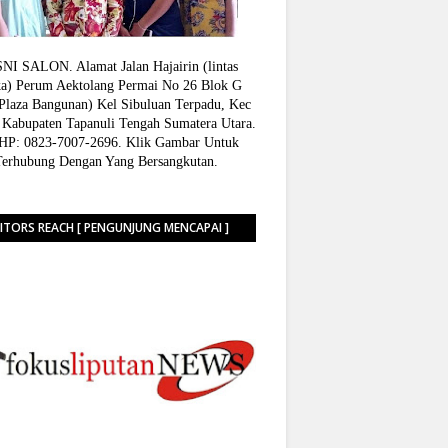
I SALON. Alamat Jalan Hajairin (lintas
a) Perum Aektolang Permai No 26 Blok G
 Plaza Bangunan) Kel Sibuluan Terpadu, Kec
 Kabupaten Tapanuli Tengah Sumatera Utara.
P: 0823-7007-2696. Klik Gambar Untuk
Terhubung Dengan Yang Bersangkutan.
SITORS REACH [ PENGUNJUNG MENCAPAI ]