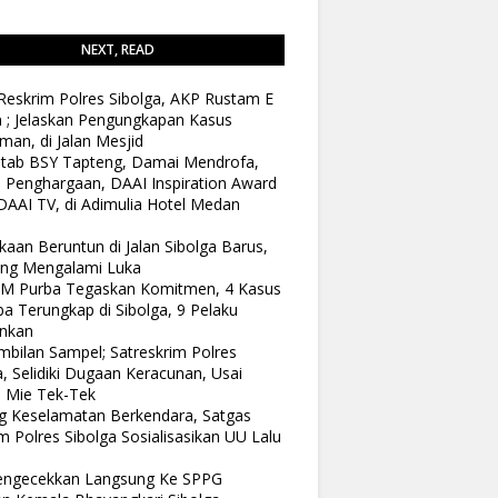
NEXT, READ
Reskrim Polres Sibolga, AKP Rustam E
n ; Jelaskan Pengungkapan Kasus
man, di Jalan Mesjid
tab BSY Tapteng, Damai Mendrofa,
 Penghargaan, DAAI Inspiration Award
DAAI TV, di Adimulia Hotel Medan
kaan Beruntun di Jalan Sibolga Barus,
ang Mengalami Luka
 M Purba Tegaskan Komitmen, 4 Kasus
a Terungkap di Sibolga, 9 Pelaku
nkan
bilan Sampel; Satreskrim Polres
a, Selidiki Dugaan Keracunan, Usai
 Mie Tek-Tek
 Keselamatan Berkendara, Satgas
 Polres Sibolga Sosialisasikan UU Lalu
Pengecekkan Langsung Ke SPPG