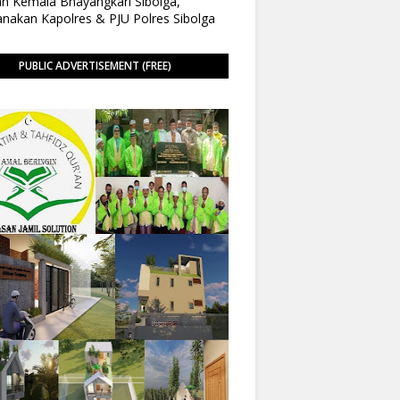
n Kemala Bhayangkari Sibolga,
anakan Kapolres & PJU Polres Sibolga
PUBLIC ADVERTISEMENT (FREE)