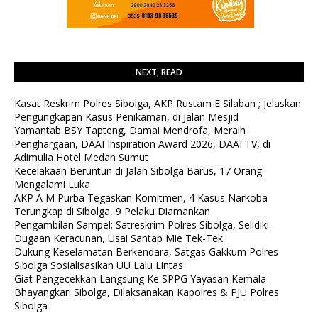
NEXT, READ
Kasat Reskrim Polres Sibolga, AKP Rustam E Silaban ; Jelaskan
Pengungkapan Kasus Penikaman, di Jalan Mesjid
Yamantab BSY Tapteng, Damai Mendrofa, Meraih
Penghargaan, DAAI Inspiration Award 2026, DAAI TV, di
Adimulia Hotel Medan Sumut
Kecelakaan Beruntun di Jalan Sibolga Barus, 17 Orang
Mengalami Luka
AKP A M Purba Tegaskan Komitmen, 4 Kasus Narkoba
Terungkap di Sibolga, 9 Pelaku Diamankan
Pengambilan Sampel; Satreskrim Polres Sibolga, Selidiki
Dugaan Keracunan, Usai Santap Mie Tek-Tek
Dukung Keselamatan Berkendara, Satgas Gakkum Polres
Sibolga Sosialisasikan UU Lalu Lintas
Giat Pengecekkan Langsung Ke SPPG Yayasan Kemala
Bhayangkari Sibolga, Dilaksanakan Kapolres & PJU Polres
Sibolga