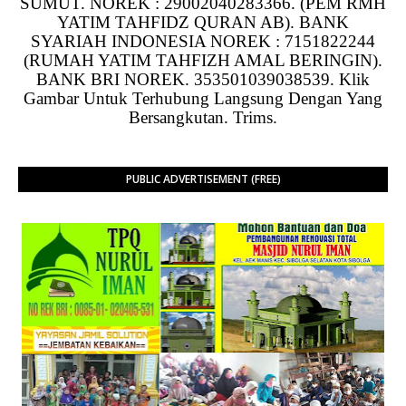
SUMUT. NOREK : 29002040283366. (PEM RMH
YATIM TAHFIDZ QURAN AB). BANK
SYARIAH INDONESIA NOREK : 7151822244
(RUMAH YATIM TAHFIZH AMAL BERINGIN).
BANK BRI NOREK. 353501039038539. Klik
Gambar Untuk Terhubung Langsung Dengan Yang
Bersangkutan. Trims.
PUBLIC ADVERTISEMENT (FREE)