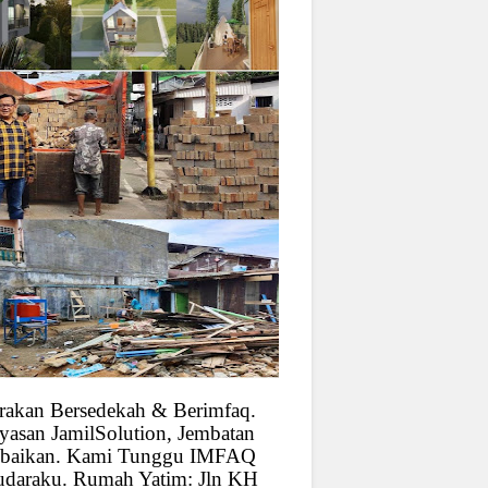
rakan Bersedekah & Berimfaq.
yasan JamilSolution, Jembatan
baikan. Kami Tunggu IMFAQ
udaraku. Rumah Yatim: Jln KH