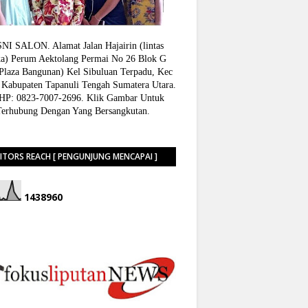
I SALON. Alamat Jalan Hajairin (lintas
a) Perum Aektolang Permai No 26 Blok G
 Plaza Bangunan) Kel Sibuluan Terpadu, Kec
 Kabupaten Tapanuli Tengah Sumatera Utara.
P: 0823-7007-2696. Klik Gambar Untuk
Terhubung Dengan Yang Bersangkutan.
SITORS REACH [ PENGUNJUNG MENCAPAI ]
1
4
3
8
9
6
0