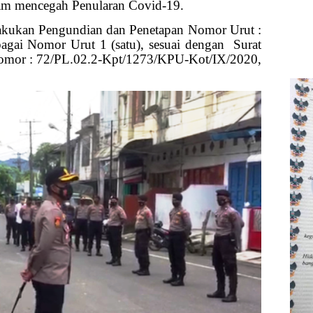
lam mencegah Penularan Covid-19.
akukan Pengundian dan Penetapan Nomor Urut :
ebagai Nomor Urut 1 (satu), sesuai dengan
Surat
omor : 72/PL.02.2-Kpt/1273/KPU-Kot/IX/2020,