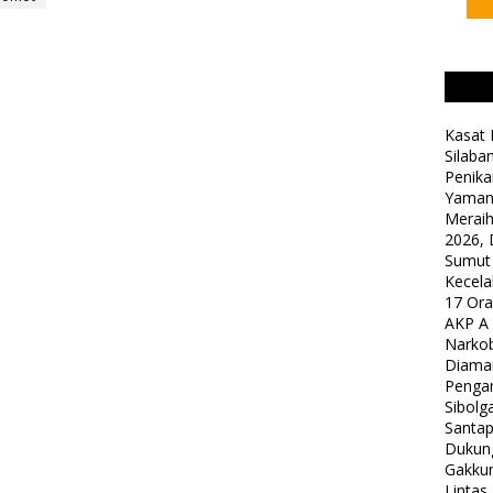
Kasat 
Silaba
Penika
Yaman
Meraih
2026, 
Sumut
Kecela
17 Or
AKP A
Narkob
Diama
Pengam
Sibolg
Santap
Dukung
Gakkum
Lintas