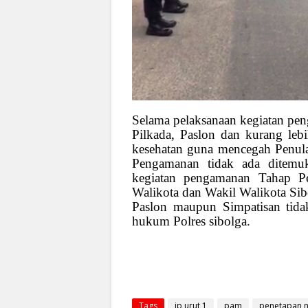
Selama pelaksanaan kegiatan pen
Pilkada, Paslon dan kurang lebi
kesehatan guna mencegah Penula
Pengamanan tidak ada ditem
kegiatan pengamanan Tahap P
Walikota dan Wakil Walikota Sibol
Paslon maupun Simpatisan tida
hukum Polres sibolga.
Tags
jp urut 1
pam
penetapan 