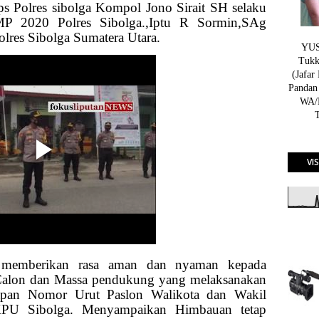
 Polres sibolga Kompol Jono Sirait SH selaku
MP 2020 Polres Sibolga.,Iptu R Sormin,SAg
olres Sibolga Sumatera Utara.
YUSN
Tukk
(Jafar
Pandan
WA/H
VI
; memberikan rasa aman dan nyaman kepada
Calon dan Massa pendukung yang melaksanakan
apan Nomor Urut Paslon Walikota dan Wakil
KPU Sibolga. Menyampaikan Himbauan tetap