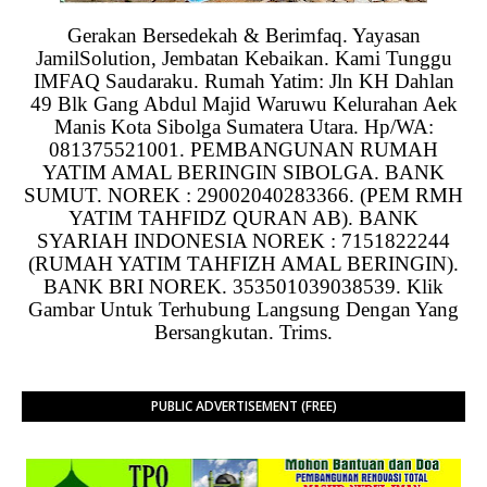
Gerakan Bersedekah & Berimfaq. Yayasan
JamilSolution, Jembatan Kebaikan. Kami Tunggu
IMFAQ Saudaraku. Rumah Yatim: Jln KH Dahlan
49 Blk Gang Abdul Majid Waruwu Kelurahan Aek
Manis Kota Sibolga Sumatera Utara. Hp/WA:
081375521001. PEMBANGUNAN RUMAH
YATIM AMAL BERINGIN SIBOLGA. BANK
SUMUT. NOREK : 29002040283366. (PEM RMH
YATIM TAHFIDZ QURAN AB). BANK
SYARIAH INDONESIA NOREK : 7151822244
(RUMAH YATIM TAHFIZH AMAL BERINGIN).
BANK BRI NOREK. 353501039038539. Klik
Gambar Untuk Terhubung Langsung Dengan Yang
Bersangkutan. Trims.
PUBLIC ADVERTISEMENT (FREE)