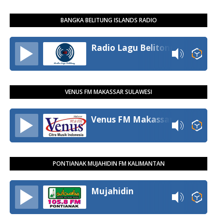
BANGKA BELITUNG ISLANDS RADIO
Radio Lagu Belitong
VENUS FM MAKASSAR SULAWESI
Venus FM Makassar
PONTIANAK MUJAHIDIN FM KALIMANTAN
Mujahidin