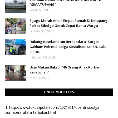
"SIMATUPANG"
April 02, 2018
Sijago Merah Amuk Empat Rumah Di Ketapang,
Polres Sibolga Gerak Cepat Bantu Warga
Januari 08, 2026
Dukung Keselamatan Berkendara, Satgas
Gakkum Polres Sibolga Sosialisasikan UU Lalu
Lintas
Februari 03, 2026
Usai Makan Bakso, "46 Orang Anak Korban
Keracunan"
Mei 30, 2020
ONLINE VIDEO CLIPS
1.
http://www.fokusliputan.com/2021/01/kios-di-sibolga-
sumatera-utara-terbakar.html