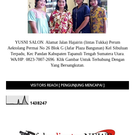
YUSNI SALON. Alamat Jalan Hajairin (lintas Tukka) Perum
Aektolang Permai No 26 Blok G (Jafar Plaza Bangunan) Kel Sibuluan
Terpadu, Kec Pandan Kabupaten Tapanuli Tengah Sumatera Utara.
WA/HP: 0823-7007-2696. Klik Gambar Untuk Terhubung Dengan
Yang Bersangkutan.
VISITORS REACH [ PENGUNJUNG MENCAPAI ]
1
4
3
8
2
4
7