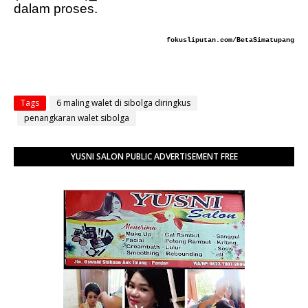
dalam proses.
fokusliputan.com/BetaSimatupang
Tags
6 maling walet di sibolga diringkus
penangkaran walet sibolga
YUSNI SALON PUBLIC ADVERTISEMENT FREE