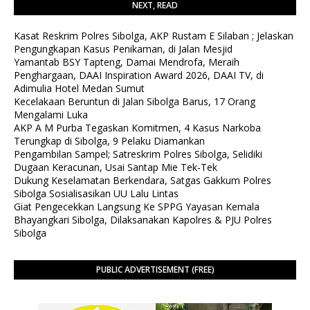
NEXT, READ
Kasat Reskrim Polres Sibolga, AKP Rustam E Silaban ; Jelaskan
Pengungkapan Kasus Penikaman, di Jalan Mesjid
Yamantab BSY Tapteng, Damai Mendrofa, Meraih
Penghargaan, DAAI Inspiration Award 2026, DAAI TV, di
Adimulia Hotel Medan Sumut
Kecelakaan Beruntun di Jalan Sibolga Barus, 17 Orang
Mengalami Luka
AKP A M Purba Tegaskan Komitmen, 4 Kasus Narkoba
Terungkap di Sibolga, 9 Pelaku Diamankan
Pengambilan Sampel; Satreskrim Polres Sibolga, Selidiki
Dugaan Keracunan, Usai Santap Mie Tek-Tek
Dukung Keselamatan Berkendara, Satgas Gakkum Polres
Sibolga Sosialisasikan UU Lalu Lintas
Giat Pengecekkan Langsung Ke SPPG Yayasan Kemala
Bhayangkari Sibolga, Dilaksanakan Kapolres & PJU Polres
Sibolga
PUBLIC ADVERTISEMENT (FREE)