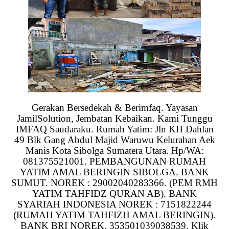
Gerakan Bersedekah & Berimfaq. Yayasan
JamilSolution, Jembatan Kebaikan. Kami Tunggu
IMFAQ Saudaraku. Rumah Yatim: Jln KH Dahlan
49 Blk Gang Abdul Majid Waruwu Kelurahan Aek
Manis Kota Sibolga Sumatera Utara. Hp/WA:
081375521001. PEMBANGUNAN RUMAH
YATIM AMAL BERINGIN SIBOLGA. BANK
SUMUT. NOREK : 29002040283366. (PEM RMH
YATIM TAHFIDZ QURAN AB). BANK
SYARIAH INDONESIA NOREK : 7151822244
(RUMAH YATIM TAHFIZH AMAL BERINGIN).
BANK BRI NOREK. 353501039038539. Klik