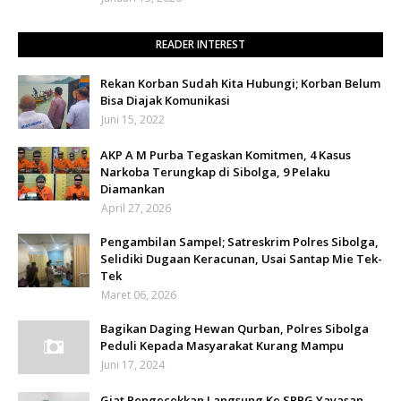
READER INTEREST
Rekan Korban Sudah Kita Hubungi; Korban Belum
Bisa Diajak Komunikasi
Juni 15, 2022
AKP A M Purba Tegaskan Komitmen, 4 Kasus
Narkoba Terungkap di Sibolga, 9 Pelaku
Diamankan
April 27, 2026
Pengambilan Sampel; Satreskrim Polres Sibolga,
Selidiki Dugaan Keracunan, Usai Santap Mie Tek-
Tek
Maret 06, 2026
Bagikan Daging Hewan Qurban, Polres Sibolga
Peduli Kepada Masyarakat Kurang Mampu
Juni 17, 2024
Giat Pengecekkan Langsung Ke SPPG Yayasan