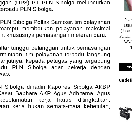
ggan (UP3) PT PLN Sibolga meluncurkan
 terpadu PLN Sibolga.
YUSN
PLN Sibolga Poltak Samosir, tim pelayanan
Tukk
a mampu memberikan pelayanan maksimal
(Jafar
an, khususnya pemasangan meteran baru.
Pandan
WA/H
daftar tunggu pelanggan untuk pemasangan
rmintaan, tim pelayanan terpadu langsung
lanjutnya, kepada petugas yang tergabung
padu PLN Sibolga agar bekerja dengan
VI
awab.
u
n
d
e
 Sibolga dihadiri Kapolres Sibolga AKBP
 Kasat Sabhara AKP Agus Adhitama. Agus
eselamatan kerja harus ditingkatkan.
kaan kerja bukan semata-mata kebetulan,