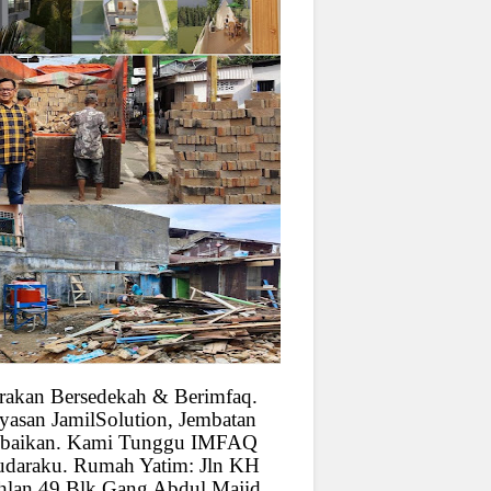
rakan Bersedekah & Berimfaq.
yasan JamilSolution, Jembatan
baikan. Kami Tunggu IMFAQ
udaraku. Rumah Yatim: Jln KH
hlan 49 Blk Gang Abdul Majid