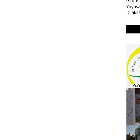
Giat 
Yayasa
Dilaks