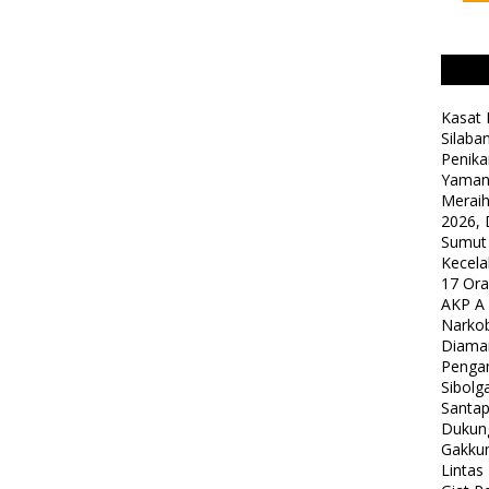
Kasat 
Silaba
Penika
Yaman
Meraih
2026, 
Sumut
Kecela
17 Or
AKP A
Narkob
Diama
Pengam
Sibolg
Santap
Dukung
Gakkum
Lintas