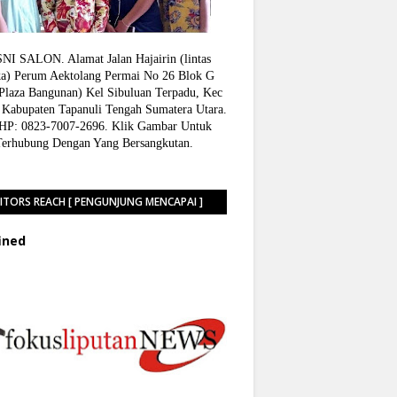
I SALON. Alamat Jalan Hajairin (lintas
a) Perum Aektolang Permai No 26 Blok G
 Plaza Bangunan) Kel Sibuluan Terpadu, Kec
 Kabupaten Tapanuli Tengah Sumatera Utara.
P: 0823-7007-2696. Klik Gambar Untuk
Terhubung Dengan Yang Bersangkutan.
SITORS REACH [ PENGUNJUNG MENCAPAI ]
f
n
e
d