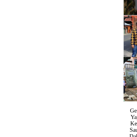
Ge
Ya
Ke
Sa
Da