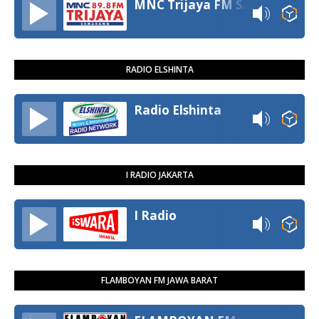
MNC Trijaya FM Semarang
RADIO ELSHINTA
Radio Elshinta
I RADIO JAKARTA
I Radio
FLAMBOYAN FM JAWA BARAT