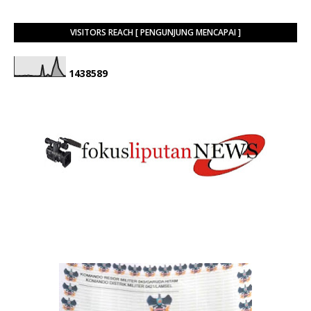
VISITORS REACH [ PENGUNJUNG MENCAPAI ]
1
4
3
8
5
8
9