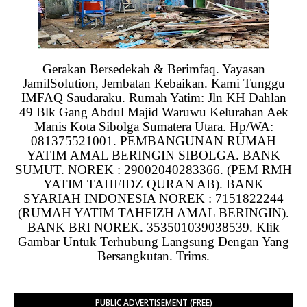
Gerakan Bersedekah & Berimfaq. Yayasan
JamilSolution, Jembatan Kebaikan. Kami Tunggu
IMFAQ Saudaraku. Rumah Yatim: Jln KH Dahlan
49 Blk Gang Abdul Majid Waruwu Kelurahan Aek
Manis Kota Sibolga Sumatera Utara. Hp/WA:
081375521001. PEMBANGUNAN RUMAH
YATIM AMAL BERINGIN SIBOLGA. BANK
SUMUT. NOREK : 29002040283366. (PEM RMH
YATIM TAHFIDZ QURAN AB). BANK
SYARIAH INDONESIA NOREK : 7151822244
(RUMAH YATIM TAHFIZH AMAL BERINGIN).
BANK BRI NOREK. 353501039038539. Klik
Gambar Untuk Terhubung Langsung Dengan Yang
Bersangkutan. Trims.
PUBLIC ADVERTISEMENT (FREE)