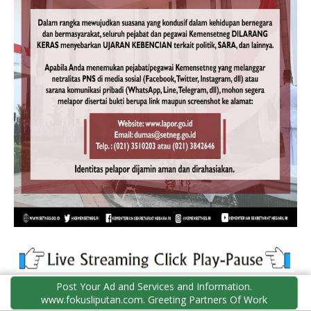
Post Your Ad and Services and Information.
Gadgets
Mobile
Android
IPhone
Reviews
www.fokusliputan.com. Greeting Partners Of Work