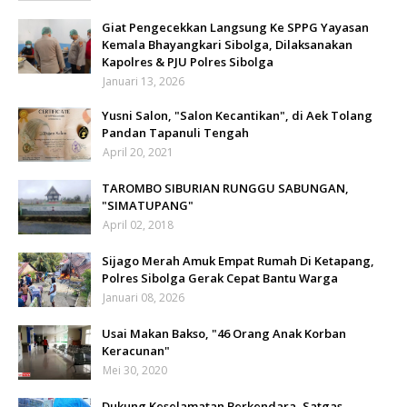
Giat Pengecekkan Langsung Ke SPPG Yayasan
Kemala Bhayangkari Sibolga, Dilaksanakan
Kapolres & PJU Polres Sibolga
Januari 13, 2026
Yusni Salon, "Salon Kecantikan", di Aek Tolang
Pandan Tapanuli Tengah
April 20, 2021
TAROMBO SIBURIAN RUNGGU SABUNGAN,
"SIMATUPANG"
April 02, 2018
Sijago Merah Amuk Empat Rumah Di Ketapang,
Polres Sibolga Gerak Cepat Bantu Warga
Januari 08, 2026
Usai Makan Bakso, "46 Orang Anak Korban
Keracunan"
Mei 30, 2020
Dukung Keselamatan Berkendara, Satgas