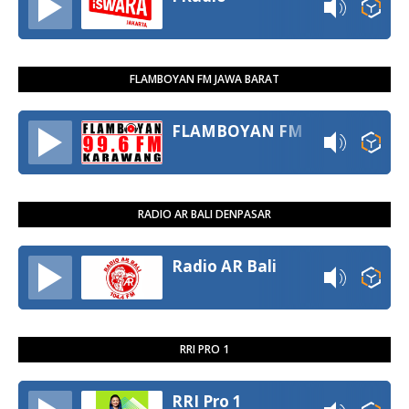
FLAMBOYAN FM JAWA BARAT
FLAMBOYAN FM
RADIO AR BALI DENPASAR
Radio AR Bali
RRI PRO 1
RRI Pro 1