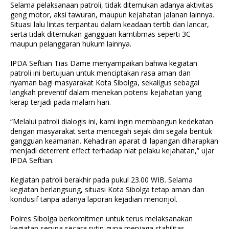
Selama pelaksanaan patroli, tidak ditemukan adanya aktivitas
geng motor, aksi tawuran, maupun kejahatan jalanan lainnya.
Situasi lalu lintas terpantau dalam keadaan tertib dan lancar,
serta tidak ditemukan gangguan kamtibmas seperti 3C
maupun pelanggaran hukum lainnya.
IPDA Seftian Tias Dame menyampaikan bahwa kegiatan
patroli ini bertujuan untuk menciptakan rasa aman dan
nyaman bagi masyarakat Kota Sibolga, sekaligus sebagai
langkah preventif dalam menekan potensi kejahatan yang
kerap terjadi pada malam hari.
“Melalui patroli dialogis ini, kami ingin membangun kedekatan
dengan masyarakat serta mencegah sejak dini segala bentuk
gangguan keamanan. Kehadiran aparat di lapangan diharapkan
menjadi deterrent effect terhadap niat pelaku kejahatan,” ujar
IPDA Seftian.
Kegiatan patroli berakhir pada pukul 23.00 WIB. Selama
kegiatan berlangsung, situasi Kota Sibolga tetap aman dan
kondusif tanpa adanya laporan kejadian menonjol.
Polres Sibolga berkomitmen untuk terus melaksanakan
kegiatan serupa secara rutin guna menjaga stabilitas