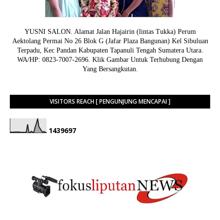
YUSNI SALON. Alamat Jalan Hajairin (lintas Tukka) Perum
Aektolang Permai No 26 Blok G (Jafar Plaza Bangunan) Kel Sibuluan
Terpadu, Kec Pandan Kabupaten Tapanuli Tengah Sumatera Utara.
WA/HP: 0823-7007-2696. Klik Gambar Untuk Terhubung Dengan
Yang Bersangkutan.
VISITORS REACH [ PENGUNJUNG MENCAPAI ]
1
4
3
9
6
9
7