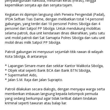
penyalahgunaan narkoba, minuman keras (miras), hingga
kepemilikan senjata api dan senjata tajam.
Kegiatan ini dipimpin langsung oleh Perwira Pengendali (Padal),
IPDA Seftian Tias Dame, dengan melibatkan total 14 personel
gabungan, yang terdiri dari 10 personel Polres Sibolga dan 4
personel dari Satpol PP Sibolga. Untuk mendukung mobilitas
selama patroli, dua unit kendaraan dinas dikerahkan, yaitu satu
unit mobil patroli dari Sat Samapta Polres Sibolga dan satu unit
mobil dinas milik Satpol PP Sibolga.
Patroli gabungan ini menyusuri sejumlah titik rawan di wilayah
Kota Sibolga, di antaranya:
* Lapangan Simare-mare dan sekitar Kantor Walikota Sibolga,
* Objek vital seperti Bank BCA dan Bank BTN Sibolga,
* Supermarket Aido,
* Jalan S.M. Raja dan Jalan Suprapto.
Patroli dilakukan secara dialogis, dengan menyapa warga serta
memberikan imbauan langsung kepada kelompok pemuda
yang sedang berkumpul agar tidak terlibat dalam tindakan
kriminal seperti tawuran atau balap liar.