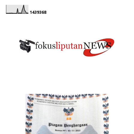
1
4
3
9
3
6
8