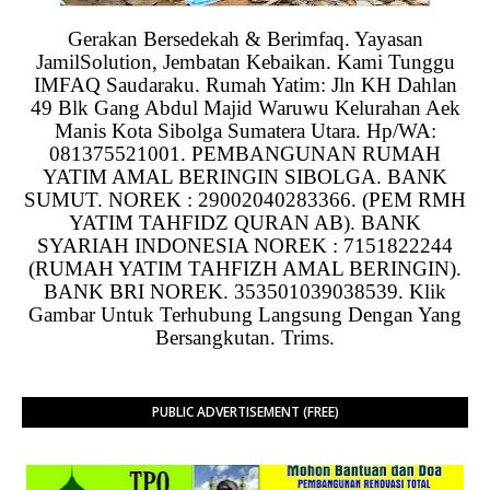
Gerakan Bersedekah & Berimfaq. Yayasan
JamilSolution, Jembatan Kebaikan. Kami Tunggu
IMFAQ Saudaraku. Rumah Yatim: Jln KH Dahlan
49 Blk Gang Abdul Majid Waruwu Kelurahan Aek
Manis Kota Sibolga Sumatera Utara. Hp/WA:
081375521001. PEMBANGUNAN RUMAH
YATIM AMAL BERINGIN SIBOLGA. BANK
SUMUT. NOREK : 29002040283366. (PEM RMH
YATIM TAHFIDZ QURAN AB). BANK
SYARIAH INDONESIA NOREK : 7151822244
(RUMAH YATIM TAHFIZH AMAL BERINGIN).
BANK BRI NOREK. 353501039038539. Klik
Gambar Untuk Terhubung Langsung Dengan Yang
Bersangkutan. Trims.
PUBLIC ADVERTISEMENT (FREE)