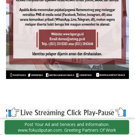
Gadgets
Mobile
Android
IPhone
Reviews
Purchase
Post Your Ad and Services and Information.
www.fokusliputan.com. Greeting Partners Of Work
FORMULIR KONTAK