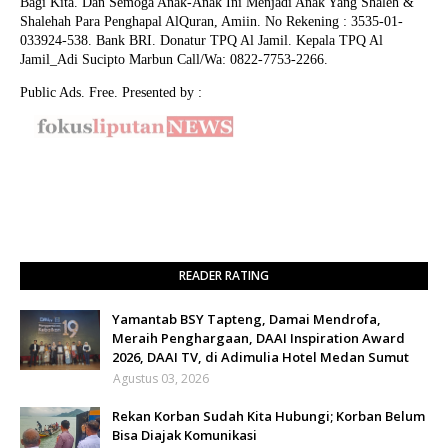
Bagi Kita. Dan Semoga Anak-Anak Ini Menjadi Anak Yang Shaleh &
Shalehah Para Penghapal AlQuran, Amiin.
No Rekening : 3535-01-
033924-538. Bank BRI. Donatur TPQ Al Jamil. Kepala TPQ Al
Jamil_Adi Sucipto Marbun Call/Wa: 0822-7753-2266.
Public Ads. Free. Presented by :
READER RATING
Yamantab BSY Tapteng, Damai Mendrofa,
Meraih Penghargaan, DAAI Inspiration Award
2026, DAAI TV, di Adimulia Hotel Medan Sumut
Agustus 03, 2026
Rekan Korban Sudah Kita Hubungi; Korban Belum
Bisa Diajak Komunikasi