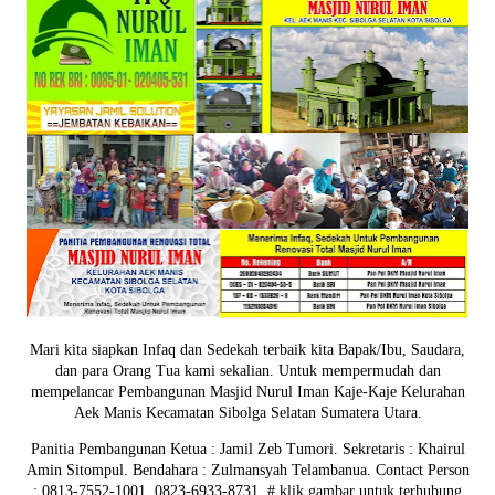
Mari kita siapkan Infaq dan Sedekah terbaik kita Bapak/Ibu, Saudara,
dan para Orang Tua kami sekalian. Untuk mempermudah dan
mempelancar Pembangunan Masjid Nurul Iman Kaje-Kaje Kelurahan
Aek Manis Kecamatan Sibolga Selatan Sumatera Utara.
Panitia Pembangunan Ketua : Jamil Zeb Tumori. Sekretaris : Khairul
Amin Sitompul. Bendahara : Zulmansyah Telambanua.
Contact Person
: 0813-7552-1001. 0823-6933-8731.
# klik gambar untuk terhubung