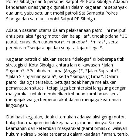
Polres Sibolga dan 6 personel Satpol PP Kota Sibolga. Adapun
kendaraan dinas yang digunakan dalam kegiatan ini sebanyak
dua unit, yaitu satu unit mobil patroli Sat Samapta Polres
Sibolga dan satu unit mobil Satpol PP Sibolga.
Adapun sasaran utama dalam pelaksanaan patroli ini meliputi
antisipasi aksi *geng motor dan balap liar*, tindak pidana *3C
(curat, curas, dan curanmor)*, *narkoba*, *miras*, serta
peredaran *senjata api dan senjata tajam ilegal*.
Kegiatan patroli dilakukan secara *dialogis* di beberapa titik
strategis di Kota Sibolga, antara lain di kawasan *Jalan
Sugiono*, *Pelabuhan Lama (Anggar)*, *Jalan Suprapto*,
*Jalan Sisingamangaraja*, serta *Simpang Lima*. Dalam
patroli dialogis tersebut, petugas tidak hanya melakukan
pemantauan situasi, tetapi juga berinteraksi langsung dengan
masyarakat untuk memberikan imbauan kamtibmas serta
mengajak warga berperan aktif dalam menjaga keamanan
lingkungan.
Dari hasil kegiatan, tidak ditemukan adanya aksi geng motor,
balap liar, maupun tindak kejahatan jalanan lainnya. Situasi
keamanan dan ketertiban masyarakat (Kamtibmas) di wilayah
hukum Polres Sibolga terpantau dalam keadaan *aman, tertib,