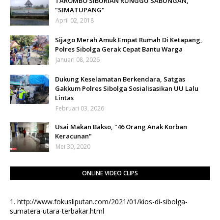
TAROMBO SIBURIAN RUNGGU SABUNGAN,
"SIMATUPANG"
April 02, 2018
Sijago Merah Amuk Empat Rumah Di Ketapang,
Polres Sibolga Gerak Cepat Bantu Warga
Januari 08, 2026
Dukung Keselamatan Berkendara, Satgas
Gakkum Polres Sibolga Sosialisasikan UU Lalu
Lintas
Februari 03, 2026
Usai Makan Bakso, "46 Orang Anak Korban
Keracunan"
Mei 30, 2020
ONLINE VIDEO CLIPS
1.
http://www.fokusliputan.com/2021/01/kios-di-sibolga-
sumatera-utara-terbakar.html