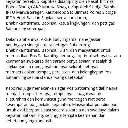
kegiatan tersebut, Kapolres didampingi oleh Kasat Binmas
Polres Sibolga AKP Martua Sinaga, Kapolsek Sibolga Sambas
IPTU Marwa Siregar, Kaurbinops Sat Binmas Polres Sibolga
IPDA Herri Bastian Siagian, serta para lurah,
Bhabinkamtibmas, Babinsa, ketua lingkungan, dan petugas
Satkamling setempat.
Dalam arahannya, AKBP Eddy Inganta menegaskan
pentingnya sinergi antara petugas Satkamling,
Bhabinkamtibmas, Babinsa, lurah, dan masyarakat untuk
memastikan Pos Satkamling berfungsi optimal sebagai sarana
keamanan swakarsa dan sarana penyelesaian masalah di
lingkungan. Ia mengingatkan agar seluruh petugas
mempersiapkan tempat, peralatan, dan kelengkapan Pos
Satkamling sesuai standar yang ditetapkan.
Kapolres juga menekankan agar Pos Satkamling tidak hanya
menjadi tempat berjaga, tetapi juga sebagai wadah
silaturahmi dan komunikasi guna mencegah niat serta
kesempatan bagi pelaku kejahatan. Masyarakat pun diimbau
untuk aktif berpartisipasi secara sukarela dan swadaya dalam
kegiatan Satkamling, sehingga tercipta keamanan dan
ketertiban yang kondusif.