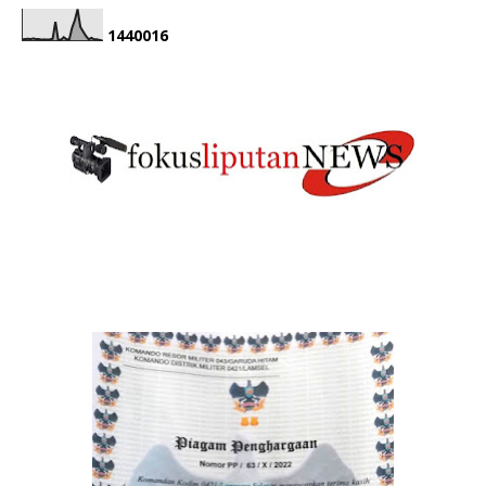
1
4
4
0
0
1
6