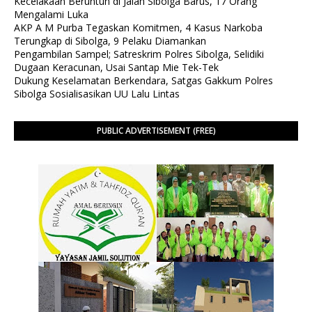
Kecelakaan Beruntun di Jalan Sibolga Barus, 17 Orang
Mengalami Luka
AKP A M Purba Tegaskan Komitmen, 4 Kasus Narkoba
Terungkap di Sibolga, 9 Pelaku Diamankan
Pengambilan Sampel; Satreskrim Polres Sibolga, Selidiki
Dugaan Keracunan, Usai Santap Mie Tek-Tek
Dukung Keselamatan Berkendara, Satgas Gakkum Polres
Sibolga Sosialisasikan UU Lalu Lintas
PUBLIC ADVERTISEMENT (FREE)