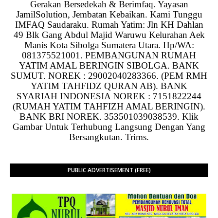
Gerakan Bersedekah & Berimfaq. Yayasan
JamilSolution, Jembatan Kebaikan. Kami Tunggu
IMFAQ Saudaraku. Rumah Yatim: Jln KH Dahlan
49 Blk Gang Abdul Majid Waruwu Kelurahan Aek
Manis Kota Sibolga Sumatera Utara. Hp/WA:
081375521001. PEMBANGUNAN RUMAH
YATIM AMAL BERINGIN SIBOLGA. BANK
SUMUT. NOREK : 29002040283366. (PEM RMH
YATIM TAHFIDZ QURAN AB). BANK
SYARIAH INDONESIA NOREK : 7151822244
(RUMAH YATIM TAHFIZH AMAL BERINGIN).
BANK BRI NOREK. 353501039038539. Klik
Gambar Untuk Terhubung Langsung Dengan Yang
Bersangkutan. Trims.
PUBLIC ADVERTISEMENT (FREE)